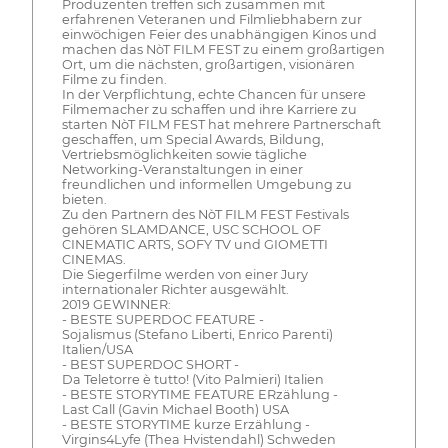
Produzenten treffen sich zusammen mit
erfahrenen Veteranen und Filmliebhabern zur
einwöchigen Feier des unabhängigen Kinos und
machen das NòT FILM FEST zu einem großartigen
Ort, um die nächsten, großartigen, visionären
Filme zu finden.
In der Verpflichtung, echte Chancen für unsere
Filmemacher zu schaffen und ihre Karriere zu
starten NòT FILM FEST hat mehrere Partnerschaft
geschaffen, um Special Awards, Bildung,
Vertriebsmöglichkeiten sowie tägliche
Networking-Veranstaltungen in einer
freundlichen und informellen Umgebung zu
bieten.
Zu den Partnern des NòT FILM FEST Festivals
gehören SLAMDANCE, USC SCHOOL OF
CINEMATIC ARTS, SOFY TV und GIOMETTI
CINEMAS.
Die Siegerfilme werden von einer Jury
internationaler Richter ausgewählt.
2019 GEWINNER:
- BESTE SUPERDOC FEATURE -
Sojalismus (Stefano Liberti, Enrico Parenti)
Italien/USA
- BEST SUPERDOC SHORT -
Da Teletorre è tutto! (Vito Palmieri) Italien
- BESTE STORYTIME FEATURE ERzählung -
Last Call (Gavin Michael Booth) USA
- BESTE STORYTIME kurze Erzählung -
Virgins4Lyfe (Thea Hvistendahl) Schweden