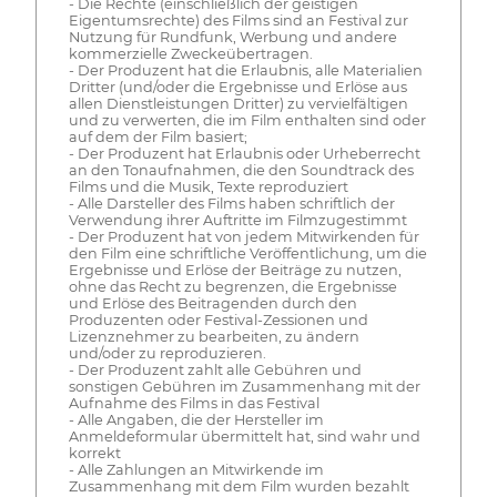
- Die Rechte (einschließlich der geistigen
Eigentumsrechte) des Films sind an Festival zur
Nutzung für Rundfunk, Werbung und andere
kommerzielle Zweckeübertragen.
- Der Produzent hat die Erlaubnis, alle Materialien
Dritter (und/oder die Ergebnisse und Erlöse aus
allen Dienstleistungen Dritter) zu vervielfältigen
und zu verwerten, die im Film enthalten sind oder
auf dem der Film basiert;
- Der Produzent hat Erlaubnis oder Urheberrecht
an den Tonaufnahmen, die den Soundtrack des
Films und die Musik, Texte reproduziert
- Alle Darsteller des Films haben schriftlich der
Verwendung ihrer Auftritte im Filmzugestimmt
- Der Produzent hat von jedem Mitwirkenden für
den Film eine schriftliche Veröffentlichung, um die
Ergebnisse und Erlöse der Beiträge zu nutzen,
ohne das Recht zu begrenzen, die Ergebnisse
und Erlöse des Beitragenden durch den
Produzenten oder Festival-Zessionen und
Lizenznehmer zu bearbeiten, zu ändern
und/oder zu reproduzieren.
- Der Produzent zahlt alle Gebühren und
sonstigen Gebühren im Zusammenhang mit der
Aufnahme des Films in das Festival
- Alle Angaben, die der Hersteller im
Anmeldeformular übermittelt hat, sind wahr und
korrekt
- Alle Zahlungen an Mitwirkende im
Zusammenhang mit dem Film wurden bezahlt