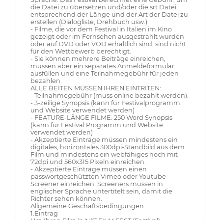
die Datei zu übersetzen und/oder die srt Datei
entsprechend der Länge und der Art der Datei zu
erstellen (Dialogliste, Drehbuch usw.).
- Filme, die vor dem Festival in Italien im Kino
gezeigt oder im Fernsehen ausgestrahlt wurden
oder auf DVD oder VOD erhältlich sind, sind nicht
für den Wettbewerb berechtigt.
- Sie können mehrere Beiträge einreichen,
müssen aber ein separates Anmeldeformular
ausfüllen und eine Teilnahmegebühr für jeden
bezahlen.
ALLE BEITEN MÜSSEN IHREN EINTRITEN:
- Teilnahmegebühr (muss online bezahlt werden).
- 3-zeilige Synopsis (kann für Festivalprogramm
und Website verwendet werden)
- FEATURE-LÄNGE FILME: 250 Word Synopsis
(kann für Festival Programm und Website
verwendet werden)
- Akzeptierte Einträge müssen mindestens ein
digitales, horizontales 300dpi-Standbild aus dem
Film und mindestens ein webfähiges noch mit
72dpi und 560x315 Pixeln einreichen.
- Akzeptierte Einträge müssen einen
passwortgeschützten Vimeo oder Youtube
Screener einreichen. Screeners müssen in
englischer Sprache untertitelt sein, damit die
Richter sehen können.
Allgemeine Geschäftsbedingungen
1.Eintrag