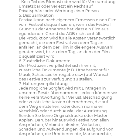
- Kein Teil des Films ist oder wird für Verleumdung
umsetzbar oder verletzt ein Recht auf
Privatsphäre oder Werbung einer Person
5. Disqualifikation
Festival kann nach eigenem Ermessen einen Film
vom Festival disqualifizieren, wenn das Festival
Grund zu der Annahme hat, dass ein Film aus
irgendeinem Grund die AGB nicht einhält.
Die Produktion wird für alle Kosten verantwortlich
gemacht, die dem Festival von dem Tag an
anfallen, an dem der Film in die engere Auswahl
geraten wird, bis zu dem Tag, an dem der Film
disqualifiziert wird.
6. Zusätzliche Dokumente
Der Produzent verpflichtet sich hiermit,
zusätzliche Dokumente (z.B. Urheberrecht für
Musik, Schauspielerfreigabe usw.) auf Wunsch
des Festivals zur Verfügung zu stellen.
7. Haftungsverpflichtung
Jede mögliche Sorgfalt wird mit Einträgen in
unserem Besitz übernommen, jedoch können wir
keine Verantwortung für Verlust, Beschädigung
oder zusätzliche Kosten übernehmen, die auf
dem Weg entstehen, oder durch normalen
Verschleiß oder durch Ausfall der Ausrüstung.
Senden Sie keine Originaldrucke oder Master-
Kopien. Darüber hinaus wird Festival von allen
Ansprüchen, Verbindlichkeiten, Verlusten,
Schäden und Aufwendungen, die aufgrund von
Ansprüchen, die Urheberrechte, Markenrechte,