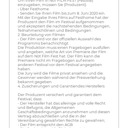
Um Ihren Film in NòT FILM FEST (Festival)
einzugeben, müssen Sie (Produzent):
- Über Festhome.
- Senden Sie Ihren Film bis zum 8. Juni 2020 ein.
Mit der Eingabe Ihres Films auf Festhome hat der
Produzent den Film im Festival aufgenommen
und akzeptiert die nachstehenden Bedingungen,
Teilnahmerichtlinien und Bedingungen.
2. Beurteilung von Filmen
- Der Film wird vor der offiziellen Auswahl des
Programms benachrichtigt.
Die Produktion muss einen Fragebogen ausfüllen
und angeben, welche Art von Premiere der Film
auf dem Nòt Film Fest hat. Der Film kann die
Premiere nicht im Fragebogen auf einem
anderen Festival vor dem Festival angegeben
haben.
Die Jury wird die Filme privat ansehen und die
Gewinner werden während der Preisverleihung
bekannt gegeben.
4. Zusicherungen und Garantiendes Herstellers
Der Produzent versichert und garantiert dem
Festival, dass:
- Der Hersteller hat das alleinige und volle Recht
und Befugnis, die Allgemeinen
Geschäftsbedingungen anzunehmen und diesen
Vertrag abzuschließen und die in der
Vereinbarung gewährten Rechte zu gewähren;
- Der Film entspricht den AGB