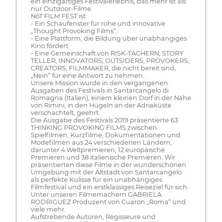
ein einzigartiges Festivalerlebnis, das mehr ist als
nur Outdoor-Filme.
NòT FILM FEST ist:
- Ein Schaufenster für rohe und innovative
„Thought Provoking Films“.
- Eine Plattform, die Bildung über unabhängiges
Kino fördert.
- Eine Gemeinschaft von RISK-TÄCHERN, STORY
TELLER, INNOVATORS, OUTSIDERS, PROVOKERS,
CREATORS, FILMMAKER, die nicht bereit sind,
„Nein“ für eine Antwort zu nehmen.
Unsere Mission wurde in den vergangenen
Ausgaben des Festivals in Santarcangelo di
Romagna (Italien), einem kleinen Dorf in der Nähe
von Rimini, in den Hügeln an der Adriaküste
verschachtelt, geehrt.
Die Ausgabe des Festivals 2019 präsentierte 63
THINKING PROVOKING FILMS zwischen
Spielfilmen, Kurzfilme, Dokumentationen und
Modefilmen aus 24 verschiedenen Ländern,
darunter 4 Weltpremieren, 12 europäische
Premieren und 38 italienische Premieren. Wir
präsentierten diese Filme in der wunderschönen
Umgebung mit der Altstadt von Santarcangelo
als perfekte Kulisse für ein unabhängiges
Filmfestival und ein erstklassiges Reiseziel für sich.
Unter unseren Filmemachern GABRIELA
RODRIGUEZ Produzent von Cuaron „Roma“ und
viele mehr.
Aufstrebende Autoren, Regisseure und