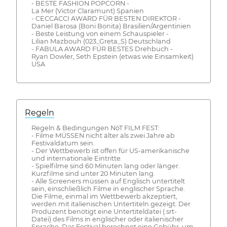
- BESTE FASHION POPCORN -
La Mer (Victor Claramunt) Spanien
- CECCACCI AWARD FÜR BESTEN DIREKTOR -
Daniel Barosa (Boni Bonita) Brasilien/Argentinien
- Beste Leistung von einem Schauspieler -
Lilian Mazbouh (023_Greta_S) Deutschland
- FABULA AWARD FÜR BESTES Drehbuch -
Ryan Dowler, Seth Epstein (etwas wie Einsamkeit)
USA
Regeln
Regeln & Bedingungen NòT FILM FEST:
- Filme MÜSSEN nicht älter als zwei Jahre ab
Festivaldatum sein.
- Der Wettbewerb ist offen für US-amerikanische
und internationale Eintritte.
- Spielfilme sind 60 Minuten lang oder länger.
Kurzfilme sind unter 20 Minuten lang.
- Alle Screeners müssen auf Englisch untertitelt
sein, einschließlich Filme in englischer Sprache.
Die Filme, einmal im Wettbewerb akzeptiert,
werden mit italienischen Untertiteln gezeigt. Der
Produzent benötigt eine Untertiteldatei (.srt-
Datei) des Films in englischer oder italienischer
Sprache. Das Festival berechnet eine Gebühr, um