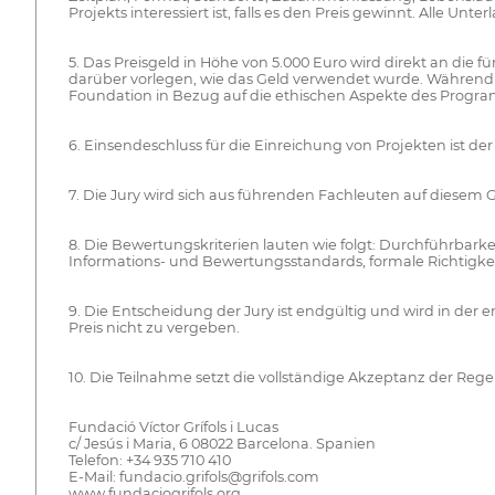
Projekts interessiert ist, falls es den Preis gewinnt. Alle 
5. Das Preisgeld in Höhe von 5.000 Euro wird direkt an die 
darüber vorlegen, wie das Geld verwendet wurde. Während de
Foundation in Bezug auf die ethischen Aspekte des Progr
6. Einsendeschluss für die Einreichung von Projekten ist der 
7. Die Jury wird sich aus führenden Fachleuten auf diesem
8. Die Bewertungskriterien lauten wie folgt: Durchführbarke
Informations- und Bewertungsstandards, formale Richtigkei
9. Die Entscheidung der Jury ist endgültig und wird in der
Preis nicht zu vergeben.
10. Die Teilnahme setzt die vollständige Akzeptanz der Rege
Fundació Víctor Grífols i Lucas
c/ Jesús i Maria, 6 08022 Barcelona. Spanien
Telefon: +34 935 710 410
E-Mail: fundacio.grifols@grifols.com
www.fundaciogrifols.org