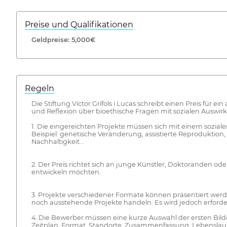
Preise und Qualifikationen
Geldpreise: 5,000€
Regeln
Die Stiftung Víctor Grífols i Lucas schreibt einen Preis für e
und Reflexion über bioethische Fragen mit sozialen Auswirku
1. Die eingereichten Projekte müssen sich mit einem sozia
Beispiel: genetische Veränderung, assistierte Reproduktion
Nachhaltigkeit...
2. Der Preis richtet sich an junge Künstler, Doktoranden od
entwickeln möchten.
3. Projekte verschiedener Formate können präsentiert wer
noch ausstehende Projekte handeln. Es wird jedoch erforderli
4. Die Bewerber müssen eine kurze Auswahl der ersten Bilde
Zeitplan, Format, Standorte, Zusammenfassung, Lebenslauf 