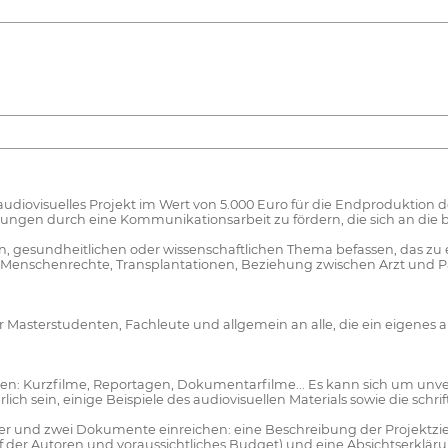
in audiovisuelles Projekt im Wert von 5.000 Euro für die Endproduktion d
ngen durch eine Kommunikationsarbeit zu fördern, die sich an die brei
len, gesundheitlichen oder wissenschaftlichen Thema befassen, das z
, Menschenrechte, Transplantationen, Beziehung zwischen Arzt und Pa
er Masterstudenten, Fachleute und allgemein an alle, die ein eigenes
den: Kurzfilme, Reportagen, Dokumentarfilme... Es kann sich um unv
ch sein, einige Beispiele des audiovisuellen Materials sowie die schri
r und zwei Dokumente einreichen: eine Beschreibung der Projektziele,
der Autoren und voraussichtliches Budget) und eine Absichtserkläru