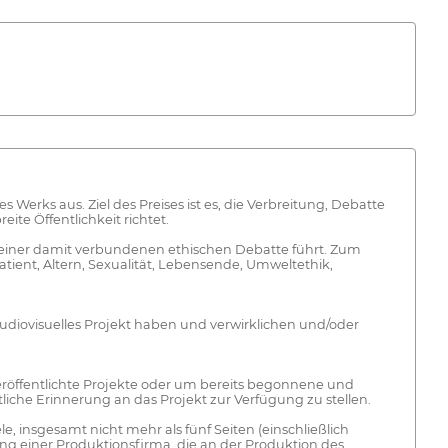
es Werks aus. Ziel des Preises ist es, die Verbreitung, Debatte
te Öffentlichkeit richtet.
u einer damit verbundenen ethischen Debatte führt. Zum
tient, Altern, Sexualität, Lebensende, Umweltethik,
 audiovisuelles Projekt haben und verwirklichen und/oder
eröffentlichte Projekte oder um bereits begonnene und
ftliche Erinnerung an das Projekt zur Verfügung zu stellen.
 insgesamt nicht mehr als fünf Seiten (einschließlich
ng einer Produktionsfirma, die an der Produktion des