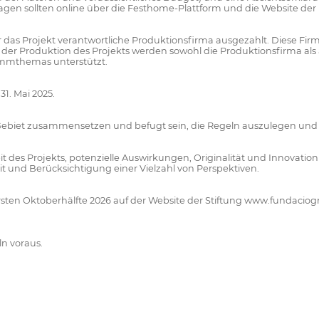
Unterlagen sollten online über die Festhome-Plattform und die Website d
für das Projekt verantwortliche Produktionsfirma ausgezahlt. Diese Fi
r Produktion des Projekts werden sowohl die Produktionsfirma als auc
ammthemas unterstützt.
31. Mai 2025.
 Gebiet zusammensetzen und befugt sein, die Regeln auszulegen und S
it des Projekts, potenzielle Auswirkungen, Originalität und Innovatio
t und Berücksichtigung einer Vielzahl von Perspektiven.
 ersten Oktoberhälfte 2026 auf der Website der Stiftung www.fundacio
ln voraus.