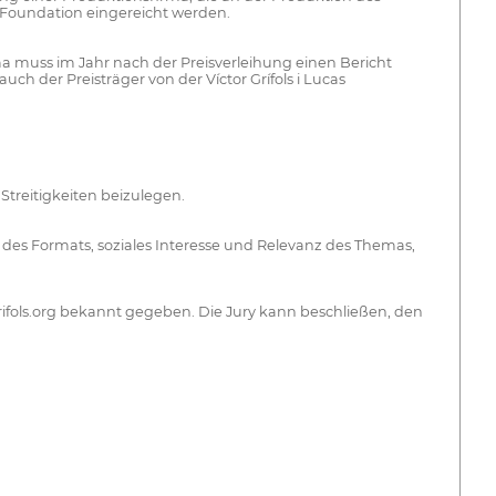
er Foundation eingereicht werden.
rma muss im Jahr nach der Preisverleihung einen Bericht
h der Preisträger von der Víctor Grífols i Lucas
treitigkeiten beizulegen.
n des Formats, soziales Interesse und Relevanz des Themas,
grifols.org bekannt gegeben. Die Jury kann beschließen, den