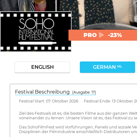
PRO
-23%
ENGLISH
GERMAN
ML
Festival Beschreibung
(Ausgabe: 17)
Festival Start: 07 Oktober 2026 Festival Ende: 13 Oktober 
Ziel des Festivals ist es, die besten Filme aus der ganzen
voneinander zu lernen. Unsere Vision ist es, das Festival 
Das SohoFilmFest wird Vorführungen, Panels und soziale Ve
Disziplinen der Filmindustrie einschließlich Distributoren 