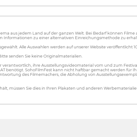
Thema aus jedem Land auf der ganzen Welt. Bei Bedarf können Filme
m Informationen zu einer alternativen Einreichungsmethode zu erhal
ewählt. Alle Auswahlen werden auf unserer Website veröffentlicht 10
te senden Sie keine Originalmaterialien.
r verantwortlich, ihre Ausstellungsvideomaterial vom und zum Festi
 benötigt. SohoFilmFest kann nicht haftbar gemacht werden für Ihr
erantwortung des Filmemachers, die Abholung von Ausstellungsexempl
hält, müssen Sie dies in Ihren Plakaten und anderen Werbemateriali