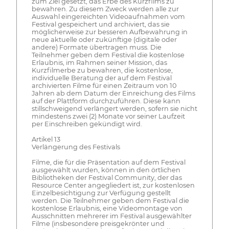
zum Ziel gesetzt, das Erbe des Kurzfilms zu
bewahren. Zu diesem Zweck werden alle zur
Auswahl eingereichten Videoaufnahmen vom
Festival gespeichert und archiviert, das sie
möglicherweise zur besseren Aufbewahrung in
neue aktuelle oder zukünftige (digitale oder
andere) Formate übertragen muss. Die
Teilnehmer geben dem Festival die kostenlose
Erlaubnis, im Rahmen seiner Mission, das
Kurzfilmerbe zu bewahren, die kostenlose,
individuelle Beratung der auf dem Festival
archivierten Filme für einen Zeitraum von 10
Jahren ab dem Datum der Einreichung des Films
auf der Plattform durchzuführen. Diese kann
stillschweigend verlängert werden, sofern sie nicht
mindestens zwei (2) Monate vor seiner Laufzeit
per Einschreiben gekündigt wird.
Artikel 13
Verlängerung des Festivals
Filme, die für die Präsentation auf dem Festival
ausgewählt wurden, können in den örtlichen
Bibliotheken der Festival Community, der das
Resource Center angegliedert ist, zur kostenlosen
Einzelbesichtigung zur Verfügung gestellt
werden. Die Teilnehmer geben dem Festival die
kostenlose Erlaubnis, eine Videomontage von
Ausschnitten mehrerer im Festival ausgewählter
Filme (insbesondere preisgekrönter und