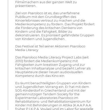
Filmemachern aus der ganzen Welt zu
präsentieren.
Ziel von Psaroloco ist es, das unerfahrene
Publikum mit den Grundbegriffen des
Kinoerlebnisses vertraut zu machen und die
Medienkompetenz zu fördern. Das Projekt fördert
die Förderung des kritischen Denkens von
Kindern und die Fähigkeit, Bilder zu
dekonstruieren. Es priorisiert gefährdete Gruppen
von Kindern und Jugendlichen.
Das Festival ist Teil seiner Aktionen Psaroloco
Media Literacy
Das Psaroloco Media Literacy Project Labs (seit
2010) fördert die Medienkompetenz mit
Fähigkeiten zum kreativen Zugang und zur
kritischen Inhaltsanalyse und bezieht Lehrer als
Hauptakteure dieser neuen audiovisuellen
Kompetenz durch das Kino ein.
Es räumt benachteiligten Gruppen von Kindern
und Jugendlichen Vorrang ein. Er hat mit dem
SOS-Kinderdorf in Griechenland und mit der
gemeinnützigen Tandem Society for the
Experimental Laboratories Psaroloco im
Rehabilitations- und Rehabilitationszentrum für
Kinder mit Behinderungen in Attika (K.A.A.P.A.A.
früher P.I.K.P.A. Voulas) und im Labor für spezielle