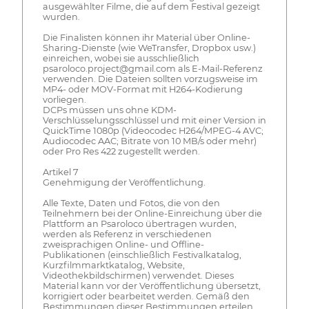
ausgewählter Filme, die auf dem Festival gezeigt
wurden.
Die Finalisten können ihr Material über Online-
Sharing-Dienste (wie WeTransfer, Dropbox usw.)
einreichen, wobei sie ausschließlich
psaroloco.project@gmail.com als E-Mail-Referenz
verwenden. Die Dateien sollten vorzugsweise im
MP4- oder MOV-Format mit H264-Kodierung
vorliegen.
DCPs müssen uns ohne KDM-
Verschlüsselungsschlüssel und mit einer Version in
QuickTime 1080p (Videocodec H264/MPEG-4 AVC;
Audiocodec AAC; Bitrate von 10 MB/s oder mehr)
oder Pro Res 422 zugestellt werden.
Artikel 7
Genehmigung der Veröffentlichung.
Alle Texte, Daten und Fotos, die von den
Teilnehmern bei der Online-Einreichung über die
Plattform an Psaroloco übertragen wurden,
werden als Referenz in verschiedenen
zweisprachigen Online- und Offline-
Publikationen (einschließlich Festivalkatalog,
Kurzfilmmarktkatalog, Website,
Videothekbildschirmen) verwendet. Dieses
Material kann vor der Veröffentlichung übersetzt,
korrigiert oder bearbeitet werden. Gemäß den
Bestimmungen dieser Bestimmungen erteilen