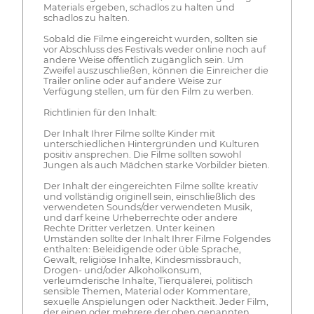
Materials ergeben, schadlos zu halten und
schadlos zu halten.
Sobald die Filme eingereicht wurden, sollten sie
vor Abschluss des Festivals weder online noch auf
andere Weise öffentlich zugänglich sein. Um
Zweifel auszuschließen, können die Einreicher die
Trailer online oder auf andere Weise zur
Verfügung stellen, um für den Film zu werben.
Richtlinien für den Inhalt:
Der Inhalt Ihrer Filme sollte Kinder mit
unterschiedlichen Hintergründen und Kulturen
positiv ansprechen. Die Filme sollten sowohl
Jungen als auch Mädchen starke Vorbilder bieten.
Der Inhalt der eingereichten Filme sollte kreativ
und vollständig originell sein, einschließlich des
verwendeten Sounds/der verwendeten Musik,
und darf keine Urheberrechte oder andere
Rechte Dritter verletzen. Unter keinen
Umständen sollte der Inhalt Ihrer Filme Folgendes
enthalten: Beleidigende oder üble Sprache,
Gewalt, religiöse Inhalte, Kindesmissbrauch,
Drogen- und/oder Alkoholkonsum,
verleumderische Inhalte, Tierquälerei, politisch
sensible Themen, Material oder Kommentare,
sexuelle Anspielungen oder Nacktheit. Jeder Film,
der einen oder mehrere der oben genannten