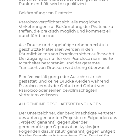
Punkte enthält, wird disqualifiziert.
Bekämpfung von Piraterie:
Psaroloco verpflichtet sich, alle möglichen
Vorkehrungen zur Bekämpfung der Piraterie zu
treffen, die praktisch möglich und kommerziell
durchführbar sind.
Alle Drucke und zugehörige urheberrechtlich
geschützte Materialien werden in den
Räumlichkeiten von Psaroloco sicher aufbewahrt.
Der Zugang ist nur für von Psaroloco nominierte
Mitarbeiter beschränkt, und der gesamte
Transport von Drucken wird streng überwacht.
Eine Vervielfältigung oder Ausleihe ist nicht
gestattet, und keine Drucke werden während
Psaroloco jemals der Obhut und Obhut von
Psaroloco oder seinen bevollmächtigten
Vertretern verlassen.
ALLGEMEINE GESCHÄFTSBEDINGUNGEN
Der Unterzeichner, der bevollmächtigte Vertreter
des unten genannten Projekts (im Folgenden das
„Projekt“ genannt), gegenüber der
gemeinnützigen Organisation Kyklos (im
Folgenden das „Institut“ genannt) gegen Entgelt
für das Psaroloco International Film Festival for