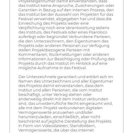
Projekteigentümer damit einverstanden, dass
das Institut keine Ansprüche, Zusicherungen oder
Garantien in Bezug auf den internen Prozess, den
das Institut bei der Auswahl von Projekten für das
Festival verwendet, abgegeben hat und dass die
Einreichung des Projekts weder eine
Verpflichtung noch eine Verantwortung seitens
des Instituts, des Festivals oder eines Psaroloco
auferlegt oder begründet Verbundene Parteien,
die den Unterzeichnern, den Eigentümern des
Projekts oder anderen Personen zur Verfügung
stellen Projektbezogene Parteien mit
Kommentaren, Rückmeldungen oder anderen
Informationen zur Besichtigung oder Prüfung des
Projekts durch das Institut im Hinblick auf eine
mögliche Aufnahme in das Festival.
Der Unterzeichnete garantiert und erklärt sich im
Namen des Unterzeichners und aller Eigentümer
des Projekts damit einverstanden, dass dem
Institut und allen Personen, die vom Institut
beschäftigt, unter Vertrag stehen oder
anderweitig direkt mit dem Institut verbunden
sind, das unwiderrufliche Recht eingeräumt wird,
alle mit dem Projekt verbundenen digitalen
Vermögenswerte anzusehen und/oder
herunterzuladen, einschließlich, aber nicht
beschränkt auf jegliche Darstellung des Projekts
in Form von Videodateien, Standbildern,
Vermögenswerte, die über das Internet