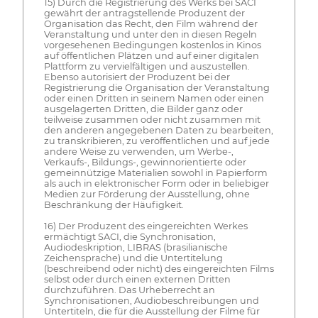
15) Durch die Registrierung des Werks bei SACI
gewährt der antragstellende Produzent der
Organisation das Recht, den Film während der
Veranstaltung und unter den in diesen Regeln
vorgesehenen Bedingungen kostenlos in Kinos
auf öffentlichen Plätzen und auf einer digitalen
Plattform zu vervielfältigen und auszustellen.
Ebenso autorisiert der Produzent bei der
Registrierung die Organisation der Veranstaltung
oder einen Dritten in seinem Namen oder einen
ausgelagerten Dritten, die Bilder ganz oder
teilweise zusammen oder nicht zusammen mit
den anderen angegebenen Daten zu bearbeiten,
zu transkribieren, zu veröffentlichen und auf jede
andere Weise zu verwenden, um Werbe-,
Verkaufs-, Bildungs-, gewinnorientierte oder
gemeinnützige Materialien sowohl in Papierform
als auch in elektronischer Form oder in beliebiger
Medien zur Förderung der Ausstellung, ohne
Beschränkung der Häufigkeit.
16) Der Produzent des eingereichten Werkes
ermächtigt SACI, die Synchronisation,
Audiodeskription, LIBRAS (brasilianische
Zeichensprache) und die Untertitelung
(beschreibend oder nicht) des eingereichten Films
selbst oder durch einen externen Dritten
durchzuführen. Das Urheberrecht an
Synchronisationen, Audiobeschreibungen und
Untertiteln, die für die Ausstellung der Filme für