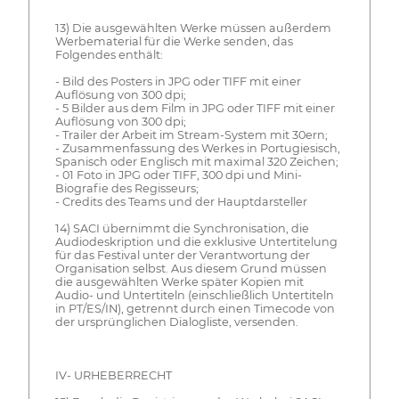
13) Die ausgewählten Werke müssen außerdem
Werbematerial für die Werke senden, das
Folgendes enthält:
- Bild des Posters in JPG oder TIFF mit einer
Auflösung von 300 dpi;
- 5 Bilder aus dem Film in JPG oder TIFF mit einer
Auflösung von 300 dpi;
- Trailer der Arbeit im Stream-System mit 30ern;
- Zusammenfassung des Werkes in Portugiesisch,
Spanisch oder Englisch mit maximal 320 Zeichen;
- 01 Foto in JPG oder TIFF, 300 dpi und Mini-
Biografie des Regisseurs;
- Credits des Teams und der Hauptdarsteller
14) SACI übernimmt die Synchronisation, die
Audiodeskription und die exklusive Untertitelung
für das Festival unter der Verantwortung der
Organisation selbst. Aus diesem Grund müssen
die ausgewählten Werke später Kopien mit
Audio- und Untertiteln (einschließlich Untertiteln
in PT/ES/IN), getrennt durch einen Timecode von
der ursprünglichen Dialogliste, versenden.
IV- URHEBERRECHT