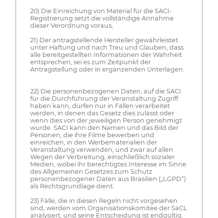
20) Die Einreichung von Material für die SACI-
Registrierung setzt die vollständige Annahme
dieser Verordnung voraus;
21) Der antragstellende Hersteller gewährleistet
unter Haftung und nach Treu und Glauben, dass
alle bereitgestellten Informationen der Wahrheit
entsprechen, sei es zum Zeitpunkt der
Antragstellung oder in ergänzenden Unterlagen.
22) Die personenbezogenen Daten, auf die SACI
für die Durchführung der Veranstaltung Zugriff
haben kann, dürfen nur in Fällen verarbeitet
werden, in denen das Gesetz dies zulässt oder
wenn dies von der jeweiligen Person genehmigt
wurde. SACI kann den Namen und das Bild der
Personen, die ihre Filme bewerben und
einreichen, in den Werbematerialien der
Veranstaltung verwenden, und zwar auf allen
Wegen der Verbreitung, einschließlich sozialer
Medien, wobei ihr berechtigtes Interesse im Sinne
des Allgemeinen Gesetzes zum Schutz
personenbezogener Daten aus Brasilien („LGPD“)
als Rechtsgrundlage dient.
23) Fälle, die in diesen Regeln nicht vorgesehen
sind, werden vom Organisationskomitee der SaCL
analysiert, und seine Entscheidung ist endgültig.