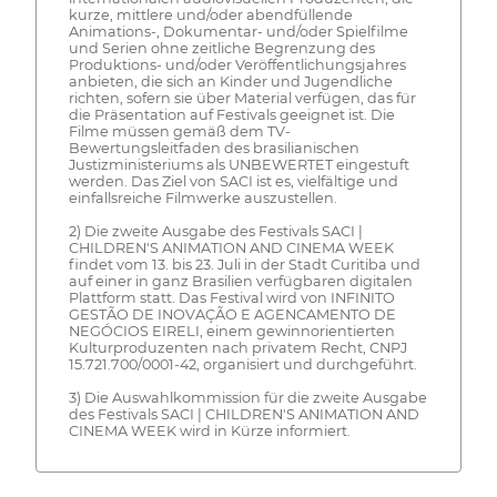
kurze, mittlere und/oder abendfüllende
Animations-, Dokumentar- und/oder Spielfilme
und Serien ohne zeitliche Begrenzung des
Produktions- und/oder Veröffentlichungsjahres
anbieten, die sich an Kinder und Jugendliche
richten, sofern sie über Material verfügen, das für
die Präsentation auf Festivals geeignet ist. Die
Filme müssen gemäß dem TV-
Bewertungsleitfaden des brasilianischen
Justizministeriums als UNBEWERTET eingestuft
werden. Das Ziel von SACI ist es, vielfältige und
einfallsreiche Filmwerke auszustellen.
2) Die zweite Ausgabe des Festivals SACI |
CHILDREN'S ANIMATION AND CINEMA WEEK
findet vom 13. bis 23. Juli in der Stadt Curitiba und
auf einer in ganz Brasilien verfügbaren digitalen
Plattform statt. Das Festival wird von INFINITO
GESTÃO DE INOVAÇÃO E AGENCAMENTO DE
NEGÓCIOS EIRELI, einem gewinnorientierten
Kulturproduzenten nach privatem Recht, CNPJ
15.721.700/0001-42, organisiert und durchgeführt.
3) Die Auswahlkommission für die zweite Ausgabe
des Festivals SACI | CHILDREN'S ANIMATION AND
CINEMA WEEK wird in Kürze informiert.