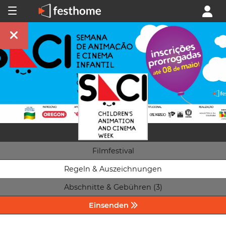
Filmfestival
Regeln & Auszeichnungen
Abschnitte & Gebühren (3)
Einsenden