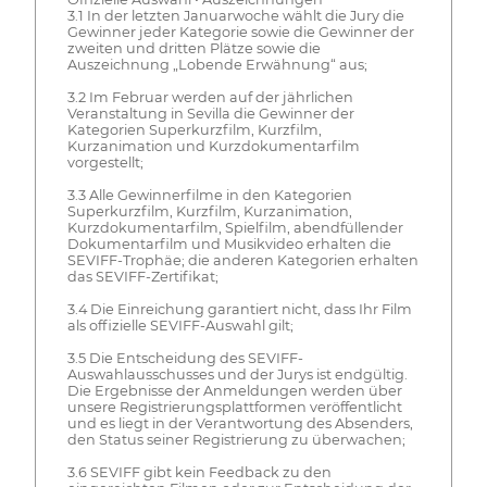
3.1 In der letzten Januarwoche wählt die Jury die
Gewinner jeder Kategorie sowie die Gewinner der
zweiten und dritten Plätze sowie die
Auszeichnung „Lobende Erwähnung“ aus;
3.2 Im Februar werden auf der jährlichen
Veranstaltung in Sevilla die Gewinner der
Kategorien Superkurzfilm, Kurzfilm,
Kurzanimation und Kurzdokumentarfilm
vorgestellt;
3.3 Alle Gewinnerfilme in den Kategorien
Superkurzfilm, Kurzfilm, Kurzanimation,
Kurzdokumentarfilm, Spielfilm, abendfüllender
Dokumentarfilm und Musikvideo erhalten die
SEVIFF-Trophäe; die anderen Kategorien erhalten
das SEVIFF-Zertifikat;
3.4 Die Einreichung garantiert nicht, dass Ihr Film
als offizielle SEVIFF-Auswahl gilt;
3.5 Die Entscheidung des SEVIFF-
Auswahlausschusses und der Jurys ist endgültig.
Die Ergebnisse der Anmeldungen werden über
unsere Registrierungsplattformen veröffentlicht
und es liegt in der Verantwortung des Absenders,
den Status seiner Registrierung zu überwachen;
3.6 SEVIFF gibt kein Feedback zu den