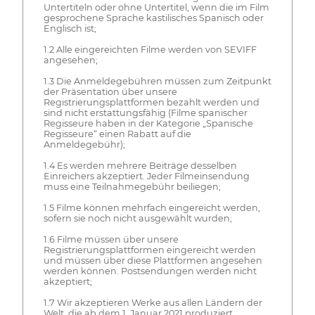
Untertiteln oder ohne Untertitel, wenn die im Film
gesprochene Sprache kastilisches Spanisch oder
Englisch ist;
1.2 Alle eingereichten Filme werden von SEVIFF
angesehen;
1.3 Die Anmeldegebühren müssen zum Zeitpunkt
der Präsentation über unsere
Registrierungsplattformen bezahlt werden und
sind nicht erstattungsfähig (Filme spanischer
Regisseure haben in der Kategorie „Spanische
Regisseure“ einen Rabatt auf die
Anmeldegebühr);
1.4 Es werden mehrere Beiträge desselben
Einreichers akzeptiert. Jeder Filmeinsendung
muss eine Teilnahmegebühr beiliegen;
1.5 Filme können mehrfach eingereicht werden,
sofern sie noch nicht ausgewählt wurden;
1.6 Filme müssen über unsere
Registrierungsplattformen eingereicht werden
und müssen über diese Plattformen angesehen
werden können. Postsendungen werden nicht
akzeptiert;
1.7 Wir akzeptieren Werke aus allen Ländern der
Welt, die ab dem 1. Januar 2021 produziert