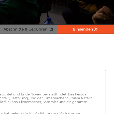
Abschnitte & Gebühren (2)
Einsenden
euchtet und Ende November stattfindet. Das Festival
ite Questo Blog, und der Filmemacherin Chiara Natalini
unkt für Fans, Filmemacher, Sammler und die gesamte
uadratmetern, die für Vorführungen, Vorträge und