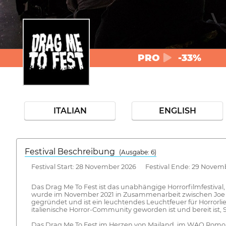
PRO
-33%
ITALIAN
ENGLISH
Festival Beschreibung
(Ausgabe: 6)
Festival Start: 28 November 2026 Festival Ende: 29 Novem
Das Drag Me To Fest ist das unabhängige Horrorfilmfestiva
wurde im November 2021 in Zusammenarbeit zwischen Joe Go
gegründet und ist ein leuchtendes Leuchtfeuer für Horror
italienische Horror-Community geworden ist und bereit ist, S
Das Drag Me To Fest im Herzen von Mailand, im WAO Romolo