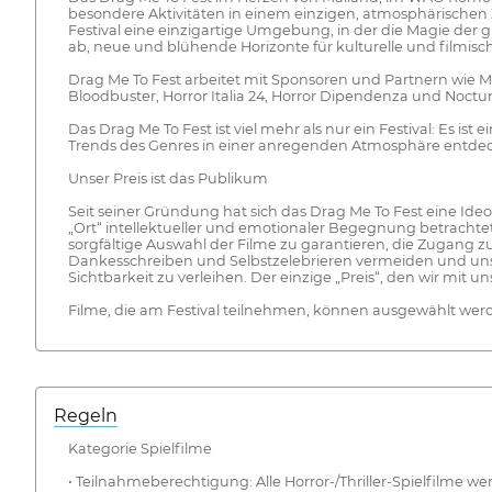
besondere Aktivitäten in einem einzigen, atmosphärischen Zu
Festival eine einzigartige Umgebung, in der die Magie der g
ab, neue und blühende Horizonte für kulturelle und filmisch
Drag Me To Fest arbeitet mit Sponsoren und Partnern wie Mid
Bloodbuster, Horror Italia 24, Horror Dipendenza und No
Das Drag Me To Fest ist viel mehr als nur ein Festival: Es is
Trends des Genres in einer anregenden Atmosphäre entdeck
Unser Preis ist das Publikum
Seit seiner Gründung hat sich das Drag Me To Fest eine Ide
„Ort“ intellektueller und emotionaler Begegnung betrachtet
sorgfältige Auswahl der Filme zu garantieren, die Zugang z
Dankesschreiben und Selbstzelebrieren vermeiden und uns s
Sichtbarkeit zu verleihen. Der einzige „Preis“, den wir mit u
Filme, die am Festival teilnehmen, können ausgewählt werd
Regeln
Kategorie Spielfilme
• Teilnahmeberechtigung: Alle Horror-/Thriller-Spielfilme wer