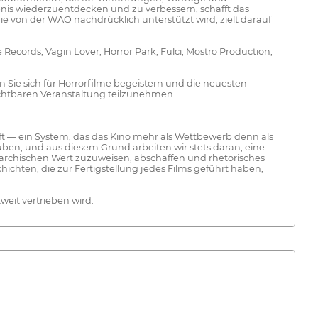
ebnis wiederzuentdecken und zu verbessern, schafft das
ie von der WAO nachdrücklich unterstützt wird, zielt darauf
Records, Vagin Lover, Horror Park, Fulci, Mostro Production,
enn Sie sich für Horrorfilme begeistern und die neuesten
ichtbaren Veranstaltung teilzunehmen.
fft — ein System, das das Kino mehr als Wettbewerb denn als
uben, und aus diesem Grund arbeiten wir stets daran, eine
erarchischen Wert zuzuweisen, abschaffen und rhetorisches
hten, die zur Fertigstellung jedes Films geführt haben,
eit vertrieben wird.