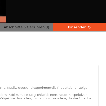
Abschnitte & Gebühren (1)
Einsenden
lme, Musikvideos und experimentelle Produktionen zeigt.
 dem Publikum die Möglichkeit bieten, neue Perspektiven
jektive darstellen, bis hin zu Musikvideos, die die Sprache