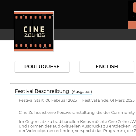
PORTUGUESE
ENGLISH
Festival Beschreibung
(Ausgabe: )
Festival Start: 06 Februar 2025 Festival Ende: 01 März 2025
Cine Zolhos ist eine Reiseveranstaltung, die der Communit
Im Gegensatz zu traditionellen Kinos möchte Cine Zolhos 
und Formen des audiovisuellen Ausdrucks zu entdecken. Von 
der Videoclips neu erfinden, verspricht das Programm, die