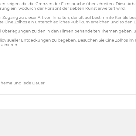
n zeigen, die die Grenzen der Filmsprache überschreiten. Diese Arbe
rung ein, wodurch der Horizont der siebten Kunst erweitert wird.
den Zugang zu dieser Art von Inhalten, der oft auf bestimmte Kanäle b
e Cine Zolhos ein unterschiedliches Publikum erreichen und so den 
Überlegungen zu den in den Filmen behandelten Themen geben, um di
audiovisueller Entdeckungen zu begeben. Besuchen Sie Cine Zolhos im
zinieren.
s Thema und jede Dauer.