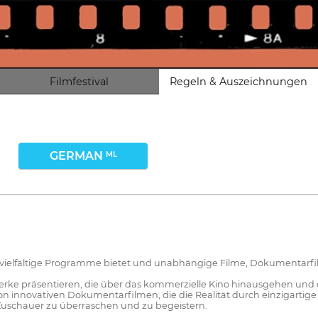
Filmfestival
Regeln & Auszeichnungen
GERMAN
ML
y vielfältige Programme bietet und unabhängige Filme, Dokumentarfi
Werke präsentieren, die über das kommerzielle Kino hinausgehen und
innovativen Dokumentarfilmen, die die Realität durch einzigartige Ob
 Zuschauer zu überraschen und zu begeistern.