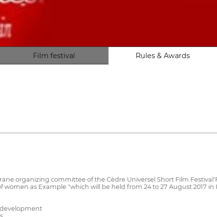
Film festival
Rules & Awards
rane organizing committee of the Cèdre Universel Short Film Festival'
 women as Example "which will be held from 24 to 27 August 2017 in 
ts development
s