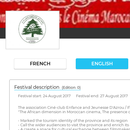
FRENCH
ENGLISH
Festival description
(Edition: 0)
Festival start: 24 August 2017 Festival end: 27 August 2017
The association Ciné-club Enfance and Jeunesse D'Azrou / If
"The African dimension in Moroccan cinema, The presence of
- Marked the tourism identity of the province and its region
- Call the wider audiences to visit the province and enrich i
- A create a space for cultural exchange between filmmaker