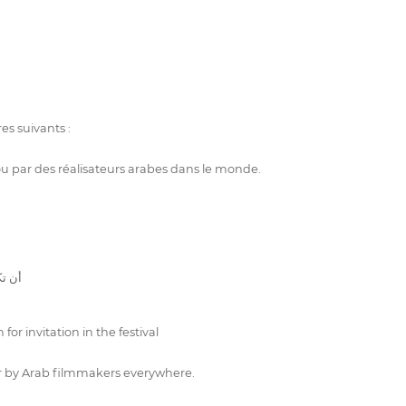
es suivants :
 ou par des réalisateurs arabes dans le monde.
لمهجر
or invitation in the festival
or by Arab filmmakers everywhere.