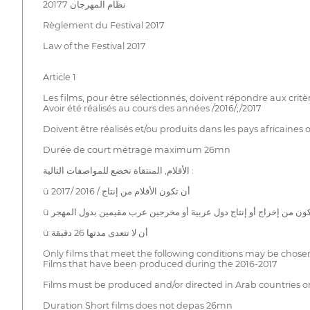
نظام المهرجان 20177
Règlement du Festival 2017
Law of the Festival 2017
Article 1
Les films, pour être sélectionnés, doivent répondre aux critèr
Avoir été réalisés au cours des années /2016/;/2017
Doivent être réalisés et/ou produits dans les pays africaines
Durée de court métrage maximum 26mn
الأفلام, المنتقاة تخضع للمواصفات التالية :
ü أن تكون الأفلام من إنتاج / 2016 /2017
ü أن تكون من إخراج أو إنتاج دول عربية أو مخرجين عرب مقيمين بدول ا
ü أن لا تتعدى مدتها 26 دقيقة
Only films that meet the following conditions may be chosen f
Films that have been produced during the 2016-2017
Films must be produced and/or directed in Arab countries 
Duration Short films does not depas 26mn