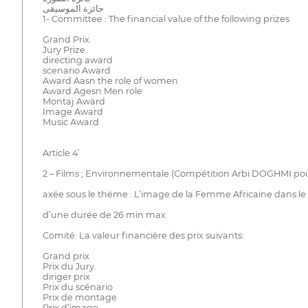
جائزة الموسيقى
1- Committee : The financial value of the following prizes
Grand Prix.
Jury Prize.
directing award
scenario Award
Award Aasn the role of women
Award Agesn Men role
Montaj Award
Image Award
Music Award
Article 4’
2 – Films ; Environnementale (Compétition Arbi DOGHMI pou
axée sous le théme : L’image de la Femme Africaine dans l
d’une durée de 26 min max
Comité: La valeur financière des prix suivants:
Grand prix
Prix du Jury.
diriger prix
Prix du scénario
Prix de montage
Prix d’image