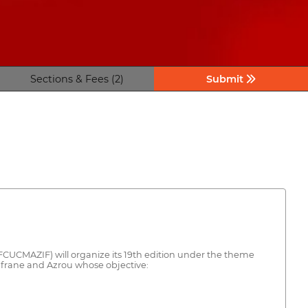
Sections & Fees (2)
Submit
FCUCMAZIF) will organize its 19th edition under the theme
Ifrane and Azrou whose objective: