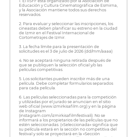
1. El IISFF está organizado por la Asociación de
Educación y Cultura Cinematográfica de Esmirna,
y la Asociación mantiene todos sus derechos
reservados.
2. Para evaluar y seleccionar las inscripciones, los
cineastas deben planificar su estreno en la ciudad
de Izmir en el Festival Internacional de
Cortometrajes de Izmir.
3. La fecha límite para la presentación de
solicitudes es el 3 de julio de 2026 (dd/mm/aaaa)
4. No se aceptará ninguna retirada después de
que se publiquen la selección oficial y/o las
películas competitivas.
5. Los solicitantes pueden inscribir más de una
película. Debe completar formularios separados
para cada película.
6. Las películas seleccionadas para la competición
y utilizadas por el jurado se anuncian en el sitio
web oficial (www.izmirkisafilm.org) y en la página
de Instagram
(instagram.com/izmirkisafilmfestivali). No se
informará a los propietarios de las películas que no
estén seleccionadas. («Seleccionada» significa que
su película estará en la sección no competitiva del
festival y solo se proyectará en la «Sección