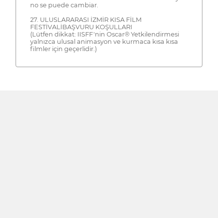
no se puede cambiar.
27. ULUSLARARASI İZMİR KISA FİLM
FESTİVALİBAŞVURU KOŞULLARI
(Lütfen dikkat: IISFF'nin Oscar® Yetkilendirmesi
yalnızca ulusal animasyon ve kurmaca kısa kısa
filmler için geçerlidir.)