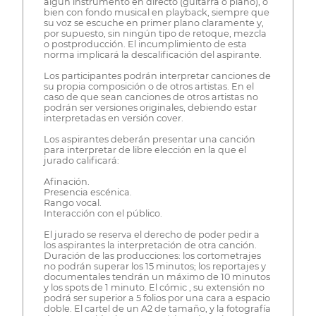
algún instrumento en directo (guitarra o piano), o
bien con fondo musical en playback, siempre que
su voz se escuche en primer plano claramente y,
por supuesto, sin ningún tipo de retoque, mezcla
o postproducción. El incumplimiento de esta
norma implicará la descalificación del aspirante.
Los participantes podrán interpretar canciones de
su propia composición o de otros artistas. En el
caso de que sean canciones de otros artistas no
podrán ser versiones originales, debiendo estar
interpretadas en versión cover.
Los aspirantes deberán presentar una canción
para interpretar de libre elección en la que el
jurado calificará:
Afinación.
Presencia escénica.
Rango vocal.
Interacción con el público.
El jurado se reserva el derecho de poder pedir a
los aspirantes la interpretación de otra canción.
Duración de las producciones: los cortometrajes
no podrán superar los 15 minutos; los reportajes y
documentales tendrán un máximo de 10 minutos
y los spots de 1 minuto. El cómic , su extensión no
podrá ser superior a 5 folios por una cara a espacio
doble. El cartel de un A2 de tamaño, y la fotografía