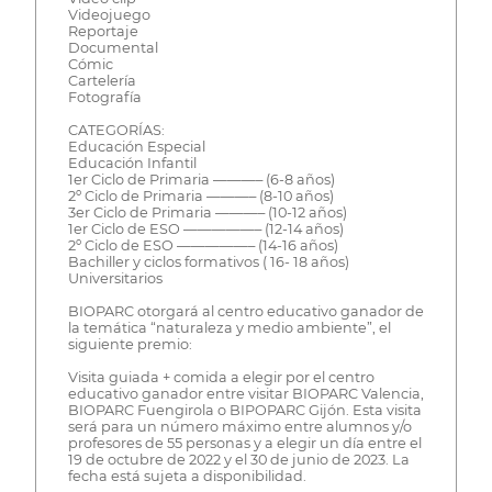
Videojuego
Reportaje
Documental
Cómic
Cartelería
Fotografía
CATEGORÍAS:
Educación Especial
Educación Infantil
1er Ciclo de Primaria ———– (6-8 años)
2º Ciclo de Primaria ———– (8-10 años)
3er Ciclo de Primaria ———– (10-12 años)
1er Ciclo de ESO —————– (12-14 años)
2º Ciclo de ESO —————– (14-16 años)
Bachiller y ciclos formativos ( 16- 18 años)
Universitarios
BIOPARC otorgará al centro educativo ganador de
la temática “naturaleza y medio ambiente”, el
siguiente premio:
Visita guiada + comida a elegir por el centro
educativo ganador entre visitar BIOPARC Valencia,
BIOPARC Fuengirola o BIPOPARC Gijón. Esta visita
será para un número máximo entre alumnos y/o
profesores de 55 personas y a elegir un día entre el
19 de octubre de 2022 y el 30 de junio de 2023. La
fecha está sujeta a disponibilidad.