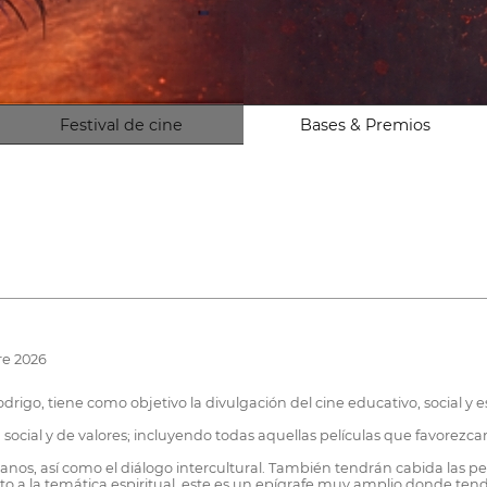
Festival de cine
Bases & Premios
re 2026
drigo, tiene como objetivo la divulgación del cine educativo, social y 
 social y de valores; incluyendo todas aquellas películas que favorezcan 
nos, así como el diálogo intercultural. También tendrán cabida las pe
o a la temática espiritual, este es un epígrafe muy amplio donde tendrá