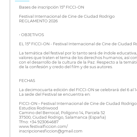
Bases de inscripción 15º FICCI-ON
Festival Internacional de Cine de Ciudad Rodrigo
REGLAMENTO 2026
• OBJETIVOS
EL 15º FICCI-ON - Festival Internacional de Cine de Ciudad Ro
La temática del festival por lo tanto será de índole educativa,
valores que traten el tema de los derechos humanos, así com
con el desarrollo de la cultura de la Paz. Respecto a la tem
de la confesión y credo del film y de sus autores.
FECHAS
La decimocuarta edición del FICCI-ON se celebrará del 6 al
La sede del Festival se encuentra en:
FICCI-ON – Festival Internacional de Cine de Ciudad Rodrigo
Estudios Rodriwood
Camino del Berrocal, Polígono 14, Parcela 52
37500, Ciudad Rodrigo, Salamanca (España)
Tfno: +34 923064687
www.festivalficcion.com/
inscripcionesficcion@gmail.com