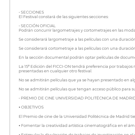
• SECCIONES
El Festival constará de las siguientes secciones:
• SECCIÓN OFICIAL
Podrán concurrir largometrajes y cortometrajes en las moda
Se considerará largometraje a las películas con una duració
Se considerará cortometraje a las películas con una duraci
En la sección documental podrán optar películas de docume
La 15ª Edición del FICCI-ON tendrá preferencia por trabajos
presentadas en cualquier otro festival.
No se admitirán películas que ya se hayan presentado en al
No se admitirán películas que tengan acceso público para s
• PREMIO DE CINE UNIVERSIDAD POLITÉCNICA DE MADR
⦁ OBJETIVOS
El Premio de cine de la Universidad Politécnica de Madrid ti
⦁ Fomentar la creatividad artística cinematográfica en el ámb
⦁ Estimular la divulgación de trabajos de investigación en el 