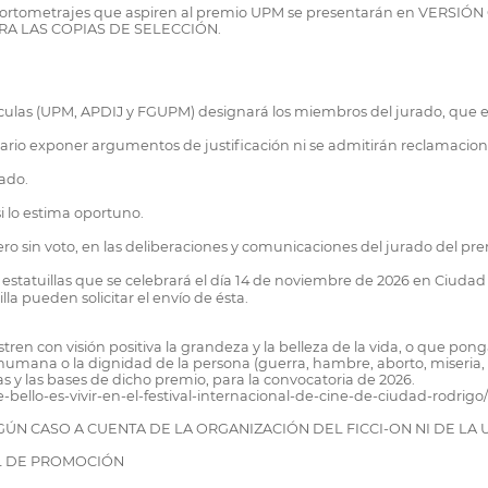
s cortometrajes que aspiren al premio UPM se presentarán en VERSIÓN O
RA LAS COPIAS DE SELECCIÓN.
elículas (UPM, APDIJ y FGUPM) designará los miembros del jurado, que e
esario exponer argumentos de justificación ni se admitirán reclamacion
rado.
i lo estima oportuno.
ero sin voto, en las deliberaciones y comunicaciones del jurado del p
estatuillas que se celebrará el día 14 de noviembre de 2026 en Ciuda
la pueden solicitar el envío de ésta.
en con visión positiva la grandeza y la belleza de la vida, o que pon
 humana o la dignidad de la persona (guerra, hambre, aborto, miseria, t
as y las bases de dicho premio, para la convocatoria de 2026.
llo-es-vivir-en-el-festival-internacional-de-cine-de-ciudad-rodrigo/
ÚN CASO A CUENTA DE LA ORGANIZACIÓN DEL FICCI-ON NI DE LA 
AL DE PROMOCIÓN