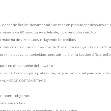
lidades de ficción, documental o animación producidas después del 1
n mínima de 60 minutos en adelante, incluyendo los créditos.
ón máxima de 20 minutos incluyendo los créditos.
ntal con una duración máxima de 30 minutos incluyendo los créditos
 no exhibidos con anterioridad, pero admitirá en la Sección Oficial pe
guna edición anterior del FICCI-ON.
u visionado en ninguna plataforma, página web o cualquier medio dond
ID AL MEJOR CORTOMETRAJE
ene como objetivos:
ito universitario.
campo de la ciencia, la tecnología y la innovación.