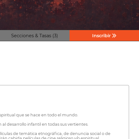
Secciones & Tasas (3)
Inscribir
espiritual que se hace en todo el mundo.
al desarrollo infantil en todas sus vertientes.
lículas de temática etnográfica, de denuncia social o de
n cabida películas de cine religioso y/o espiritual