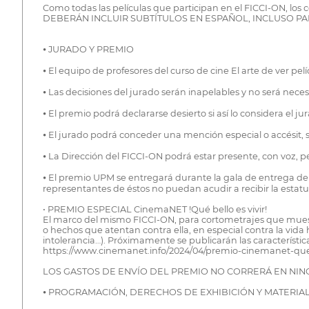
Como todas las películas que participan en el FICCI-ON, lo
DEBERÁN INCLUIR SUBTÍTULOS EN ESPAÑOL, INCLUSO PA
⦁ JURADO Y PREMIO
⦁ El equipo de profesores del curso de cine El arte de ver p
⦁ Las decisiones del jurado serán inapelables y no será nec
⦁ El premio podrá declararse desierto si así lo considera el ju
⦁ El jurado podrá conceder una mención especial o accésit, s
⦁ La Dirección del FICCI-ON podrá estar presente, con voz, p
⦁ El premio UPM se entregará durante la gala de entrega de 
representantes de éstos no puedan acudir a recibir la estatuil
• PREMIO ESPECIAL CinemaNET !Qué bello es vivir!
El marco del mismo FICCI-ON, para cortometrajes que muestr
o hechos que atentan contra ella, en especial contra la vida
intolerancia…). Próximamente se publicarán las característic
https://www.cinemanet.info/2024/04/premio-cinemanet-que-be
LOS GASTOS DE ENVÍO DEL PREMIO NO CORRERÁ EN NING
⦁ PROGRAMACIÓN, DERECHOS DE EXHIBICIÓN Y MATERI