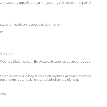
RIGINAL, y aquellas cuya lengua original no sea el español
stará formado por especialistas en cine.
es.
remio UPM.
d Rodrigo (Salamanca). En el caso de que los galardonados o
gan en evidencia lo negativo de elementos, acontecimientos
errorismo, eutanasia, droga, alcoholismo, violencia,
UPM.