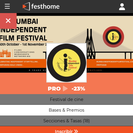
PRO
-23%
Festival de cine
Bases & Premios
Secciones & Tasas (18)
Inscribir