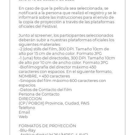
En caso de que la película sea seleccionada, se
notificará a la persona que realizó el registro y se le
informará sobre las instrucciones para el envío de
la copia de proyección a través de las plataformas
oficiales del Festival.
Junto al screener, los participantes seleccionados
deberán subir a nuestras plataformas oficiales los
siguientes materiales:
-2 (dos) stills del film, 300 DPI. Tamaño 10cm de
alto por 15 cm de ancho color. Formato JPG
-1 (una) foto del director/es, 300 DPI. Tamaño 10cm
de alto por 10 cm de ancho color. Formato JPG
-Biofilmografía del director máximo 450
caracteres con espacios. En el siguiente formato,
NOMBRE, + 450 caracteres
-Sinopsis del film máximo 600 caracteres con
espacios.
-Datos de Contacto del film
Persona de Contacto
DIRECCION
(CP / POBOX) Provincia, Ciudad, PAIS
Teléfono
Email
Web
FORMATOS DE PROYECCIÓN
-Blu-Ray
-Archivo digital (H.264/MPEG-4 AVC)