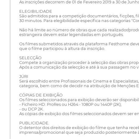
As inscrições decorrem de 01 de Fevereiro 2019 a 30 de Junho
ELEGIBILIDADE
São admitidos para a competição documentários, ficções, fil
30 minutos. Para elegibilidade específica nas categorias "Com
Não há limite ao número de obras que cada realizador/produ
estrangeira devem estar legendadas em português.
Os filmes submetidos através da plataforma Festhome deverão
que o filme participou à altura da inscrição.
SELECÇÃO
Compete à organização proceder à selecção das obras propos
Após a comunicação da selecção e até à sua passagem no vis
JÚRI
Será escolhido entre Profissionais de Cinema e Especialistas
categoria, bem como de decidir na atribuição de Menções Es
CÓPIAS DE EXIBIÇÃO
Os filmes seleccionados para exibição deverão ser disponib
- Ficheiro HD: ProRes ou H264 - 1080P ou 1440P (2K);
- ou DCP 2K.
As cópias de exibição dos filmes seleccionados devem ser en
PUBLICIDADE.
O detentor dos direitos de exibição do filme que tenha rec
imprensa/promocional que seja produzido posteriormente à 