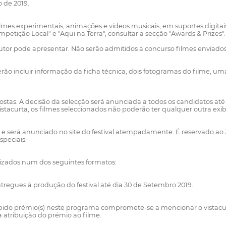
 de 2019.
mes experimentais, animações e vídeos musicais, em suportes digitais,
petição Local" e "Aqui na Terra", consultar a secção "Awards & Prizes".
tor pode apresentar. Não serão admitidos a concurso filmes enviados 
 incluir informação da ficha técnica, dois fotogramas do filme, uma br
tas. A decisão da selecção será anunciada a todos os candidatos até
tacurta, os filmes seleccionados não poderão ter qualquer outra exib
, e será anunciado no site do festival atempadamente. É reservado ao J
peciais.
ilizados num dos seguintes formatos:
tregues à produção do festival até dia 30 de Setembro 2019.
ebido prémio(s) neste programa compromete-se a mencionar o vistacurta
atribuição do prémio ao filme.