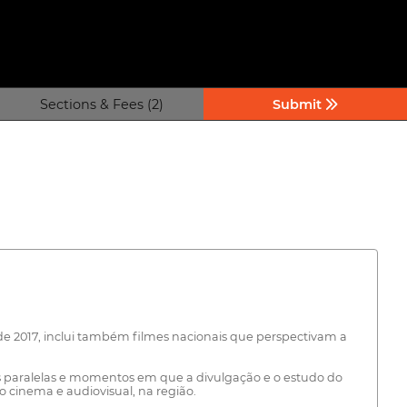
Sections & Fees (2)
Submit
esde 2017, inclui também filmes nacionais que perspectivam a
as paralelas e momentos em que a divulgação e o estudo do
o cinema e audiovisual, na região.