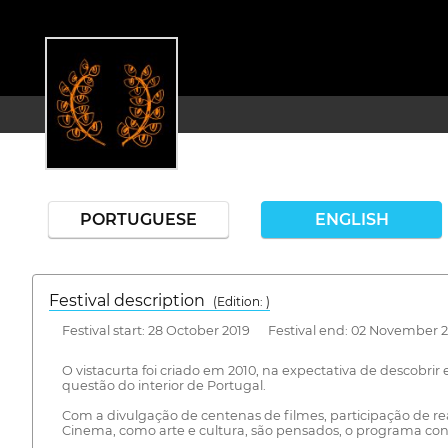
PORTUGUESE
ENGLISH
Festival description
(Edition: )
Festival start: 28 October 2019 Festival end: 02 November 
O vistacurta foi criado em 2010, na expectativa de descobri
questão do interior de Portugal.
Com a divulgação de centenas de filmes, participação de r
Cinema, como arte e cultura, são pensados, o programa const