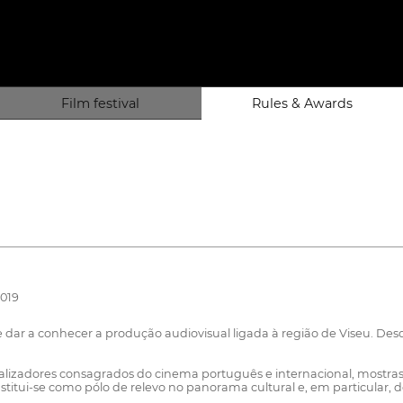
Film festival
Rules & Awards
2019
r e dar a conhecer a produção audiovisual ligada à região de Viseu. D
ealizadores consagrados do cinema português e internacional, mostr
itui-se como pólo de relevo no panorama cultural e, em particular, d