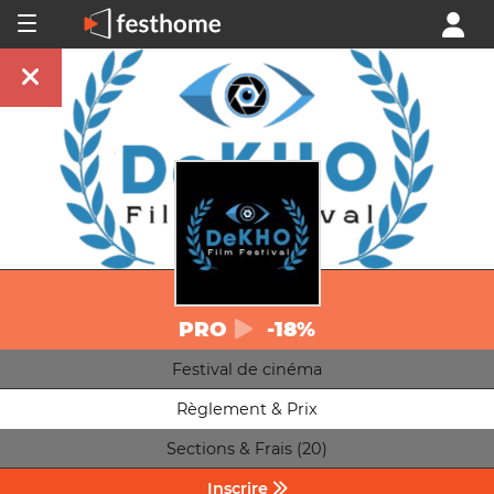
PRO
-18%
Festival de cinéma
Règlement & Prix
Sections & Frais (20)
Inscrire