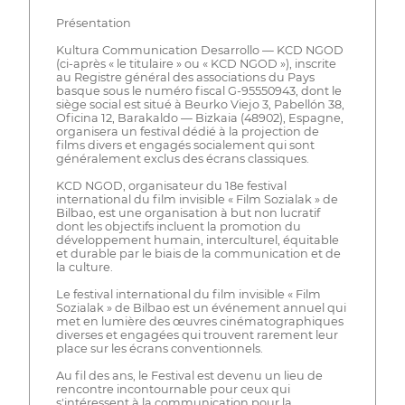
Présentation
Kultura Communication Desarrollo — KCD NGOD
(ci-après « le titulaire » ou « KCD NGOD »), inscrite
au Registre général des associations du Pays
basque sous le numéro fiscal G-95550943, dont le
siège social est situé à Beurko Viejo 3, Pabellón 38,
Oficina 12, Barakaldo — Bizkaia (48902), Espagne,
organisera un festival dédié à la projection de
films divers et engagés socialement qui sont
généralement exclus des écrans classiques.
KCD NGOD, organisateur du 18e festival
international du film invisible « Film Sozialak » de
Bilbao, est une organisation à but non lucratif
dont les objectifs incluent la promotion du
développement humain, interculturel, équitable
et durable par le biais de la communication et de
la culture.
Le festival international du film invisible « Film
Sozialak » de Bilbao est un événement annuel qui
met en lumière des œuvres cinématographiques
diverses et engagées qui trouvent rarement leur
place sur les écrans conventionnels.
Au fil des ans, le Festival est devenu un lieu de
rencontre incontournable pour ceux qui
s'intéressent à la communication pour la