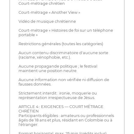
Court-métrage chrétien
Court-métrage « Another View »
Vidéo de musique chrétienne
Court-métrage « Histoires de foi sur un téléphone
portable »
Restrictions générales (toutes les catégories)
Aucun contenu discriminatoire d'aucune sorte
(racisme, xénophobie, etc.).
Aucune propagande politique ; le festival
maintient une position neutre.
Aucune information non vérifiée ni diffusion de
fausses données.
Strictement interdit : ironie, moquerie ou
représentation irrespectueuse de Jésus.
ARTICLE 4 : EXIGENCES — COURT MÉTRAGE
CHRÉTIEN
Participants éligibles : amateurs ou professionnels
âgés de 18 ans et plus, résidant en Colombie ou à
l'étranger.
Format horizontal, max. 25 min (crédits inclus).