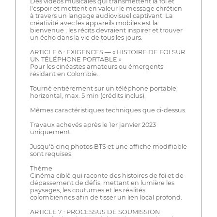
Des vidéos musicales qui transmettent la foi et
l'espoir et mettent en valeur le message chrétien
à travers un langage audiovisuel captivant. La
créativité avec les appareils mobiles est la
bienvenue ; les récits devraient inspirer et trouver
un écho dans la vie de tous les jours.
ARTICLE 6 : EXIGENCES — « HISTOIRE DE FOI SUR
UN TÉLÉPHONE PORTABLE »
Pour les cinéastes amateurs ou émergents
résidant en Colombie.
Tourné entièrement sur un téléphone portable,
horizontal, max. 5 min (crédits inclus).
Mêmes caractéristiques techniques que ci-dessus.
Travaux achevés après le 1er janvier 2023
uniquement.
Jusqu'à cinq photos BTS et une affiche modifiable
sont requises.
Thème
Cinéma ciblé qui raconte des histoires de foi et de
dépassement de défis, mettant en lumière les
paysages, les coutumes et les réalités
colombiennes afin de tisser un lien local profond.
ARTICLE 7 : PROCESSUS DE SOUMISSION