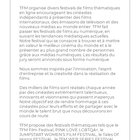
TFM organise divers festivals de films thématiques
en ligne encourageant les cinéastes
indépendants à présenter des films
internationaux, des émissions de télévision et des
nouveaux médias au monde entier. TFM fait
passer les festivals de films au numérique, en
suivant les tendances médiatiques actuelles.
Notre festival qui se consacre à trouver et à mettre
en valeur le meilleur cinéma du monde et à le
présenter au plus grand nombre de personnes
grâce aux médias numériques. Les résultats du
jury seront annoncés sous forme numérique.
Nous sommes inspirés par l'innovation, l'esprit
d'entreprise et la créativité dans la réalisation de
films.
Des milliers de films sont réalisés chaque année
par des cinéastes extrêmement talentueux,
innovants et visionnaires qui passent inaperçus.
Notre objectif est de rendre hommage à ces
cinéastes pour leurs efforts et de partager avec le
monde le talent brut que nous découvrons en
cours de route.
TFM propose des festivals thématiques tels que le
TFM Film Festival, PINK LOVE LGBTQA+, le
JUMPSTART WOMEN'S FILM FESTIVAL, le Tales Of
Horror FESTIVAL, le TFM WEB SERIES FESTIVAL,