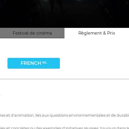
Festival de cinéma
Règlement & Prix
FRENCH
ML
6
es et d'animation, liés aux questions environnementales et de durabil
es et concrètes ou des exemples d'initiatives réussies, toujours dans l