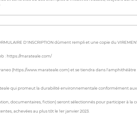
.
le FORMULAIRE D'INSCRIPTION dûment rempli et une copie du VIREM
Web : https://marateale.com/
neo (https://www.marateale.com) et se tiendra dans l'amphithéâtre d
arateale qui promeut la durabilité environnementale conformément a
ion, documentaires, fiction) seront sélectionnés pour participer à 
ntes, achevées au plus tôt le 1er janvier 2023.