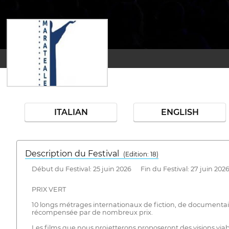
ITALIAN
ENGLISH
Description du Festival
( Edition: 18)
Début du Festival: 25 juin 2026 Fin du Festival: 27 juin 202
PRIX VERT
10 longs métrages internationaux de fiction, de documentair
récompensée par de nombreux prix.
Les films que nous projetterons proposeront des visions viabl