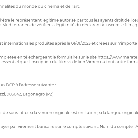
nnalités du monde du cinéma et de l'art.
être le représentant légitime autorisé par tous les ayants droit de l'œu
Mediterraneo de vérifier la légitimité du déclarant à inscrire le film,
internationales produites après le 01/01/2023 et créées sur n'importe 
mplétée en téléchargeant le formulaire sur le site https://www.marat
 essentiel que l'inscription du film via le lien Vimeo ou tout autre f
un DCP à l'adresse suivante :
zi, 985042, Lagonegro (PZ)
ous-titres si la version originale est en italien ; si la langue originale
00) à payer par virement bancaire sur le compte suivant. Nom du co