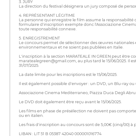
3. JURY
La direction du festival désignera un jury composé de perso
4. REPRÉSENTANT LÉGITIME
La personne qui enregistre le film assume la responsabilité d'
formulaire d'inscription exempte donc l'Associazione Cinema 
toute responsabilité connexe.
5. ENREGISTREMENT
Le concours permet de sélectionner des œuvres nationales et 
environnementaux et ne soient pas publiées en Italie.
L'inscription à la section MARATEALE IN GREEN peut être co
maratealegreen@gmail.com, au plus tard le 15/06/2025. Il est
31/07/2025.
La date limite pour les inscriptions est le 15/06/2025.
Il est également possible d'envoyer : un DVD, un Blu-ray ou 
Associazione Cinema Mediterraneo, Piazza Duca Degli Abruz
Le DVD doit également être reçu avant le 15/06/2025.
Les films en phase de présélection ne doivent pas comporter de s
ou en italien.
Les frais d'inscription au concours sont de 5,00€ (cinq/
LIBAN : LIT 51 B 05387 42040 000001016774