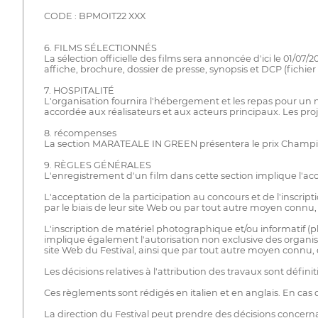
CODE : BPMOIT22 XXX
6. FILMS SÉLECTIONNÉS
La sélection officielle des films sera annoncée d'ici le 01/07
affiche, brochure, dossier de presse, synopsis et DCP (fichier
7. HOSPITALITÉ
L'organisation fournira l'hébergement et les repas pour un
accordée aux réalisateurs et aux acteurs principaux. Les pro
8. récompenses
La section MARATEALE IN GREEN présentera le prix Champion
9. RÈGLES GÉNÉRALES
L'enregistrement d'un film dans cette section implique l'ac
L'acceptation de la participation au concours et de l'inscript
par le biais de leur site Web ou par tout autre moyen con
L'inscription de matériel photographique et/ou informatif (pho
implique également l'autorisation non exclusive des organisate
site Web du Festival, ainsi que par tout autre moyen connu,
Les décisions relatives à l'attribution des travaux sont définit
Ces règlements sont rédigés en italien et en anglais. En cas 
La direction du Festival peut prendre des décisions concer