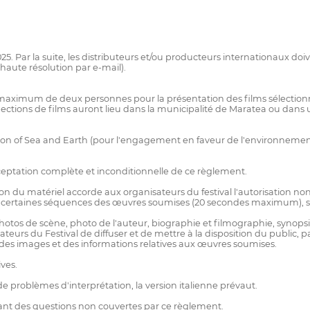
/2025. Par la suite, les distributeurs et/ou producteurs internationaux d
 haute résolution par e-mail).
 maximum de deux personnes pour la présentation des films sélection
jections de films auront lieu dans la municipalité de Maratea ou dans
 of Sea and Earth (pour l'engagement en faveur de l'environnement e
ceptation complète et inconditionnelle de ce règlement.
ion du matériel accorde aux organisateurs du festival l'autorisation non 
nu, certaines séquences des œuvres soumises (20 secondes maximum),
tos de scène, photo de l'auteur, biographie et filmographie, synopsis du
urs du Festival de diffuser et de mettre à la disposition du public, par l
 des images et des informations relatives aux œuvres soumises.
ives.
de problèmes d'interprétation, la version italienne prévaut.
nant des questions non couvertes par ce règlement.