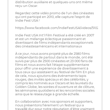
distribution auxiliaire et quelques-uns ont même
reçu un Oscar.
Regardez cette vidéo promo de l'un des cinéastes
qui ont participé en 2010, elle capture l'esprit de
Indie Fest USA !
https://www.facebook.com/IndieFestUSA/videos/510289675
Indie Fest USA Int'l Film Festival a été créé en 2007
et est un mélange éclectique passionnant et
divertissant de films indépendants exceptionnels
des cinéastesaméricains et internationaux
À ce jour, nous avons projeté plus de 2580 films
indépendants de partout dans le monde, ont été
suivis par plus de 2500 cinéastes et 23 000 fans de
films et nous avons fait l'étape supplémentaire
pour offrir une expérience de divertissement à
tous ceux qui assistaient au festival de film En plus
de cela, nous ajoutons des événements tapis
rouges, des invités spéciaux et des célébrités, y
compris les nominés aux Oscars et les lauréats du
Golden Globe, les soirées d'ouverture et de clôture,
les séminaires quotidiens et les rencontres sociales
ainsi que le réseautage à grande échelle.
En collaboration avec nos sponsors et supporters,
nous présentons fièrement un festival qui a
travaillé dur pour notre réputation d'être vraiment