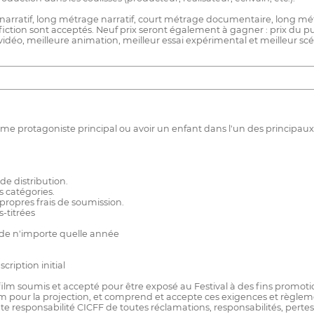
e narratif, long métrage narratif, court métrage documentaire, long m
-fiction sont acceptés. Neuf prix seront également à gagner : prix du p
vidéo, meilleure animation, meilleur essai expérimental et meilleur scé
mme protagoniste principal ou avoir un enfant dans l'un des principaux
e distribution.
s catégories.
 propres frais de soumission.
-titrées
r de n'importe quelle année
cription initial
ut film soumis et accepté pour être exposé au Festival à des fins promot
ilm pour la projection, et comprend et accepte ces exigences et règleme
te responsabilité CICFF de toutes réclamations, responsabilités, perte