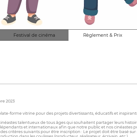
Festival de cinéma
Règlement & Prix
bre 2023
 plate-forme vitrine pour des projets divertissants, éducatifs et inspir
inéastes talentueux de tous âges qui souhaitent partager leurs histoire
dépendants et internationaux afin que notre public et nos cinéastes p
 des critères suivants pour être inscription : Le projet doit être basé 
duction dans les coulisses (producteur, réalisateur, écrivain, etc.).