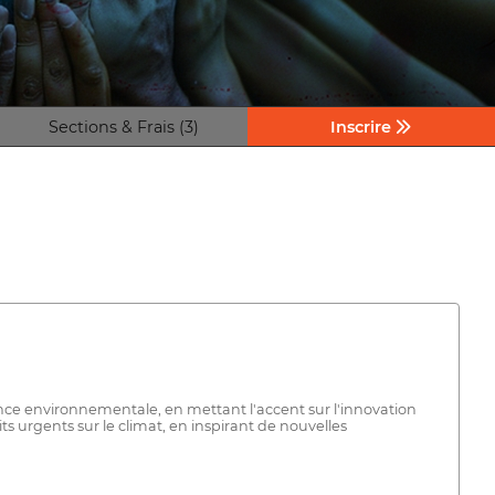
Sections & Frais (3)
Inscrire
ience environnementale, en mettant l'accent sur l'innovation
ts urgents sur le climat, en inspirant de nouvelles