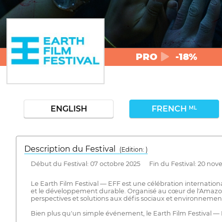
PRO
-18%
ENGLISH
FRENCH
ML
Description du Festival
( Edition: )
Début du Festival: 07 octobre 2025 Fin du Festival: 20 no
Le Earth Film Festival — EFF est une célébration internation
et le développement durable. Organisé au cœur de l'Amazonie, 
perspectives et solutions aux défis sociaux et environnem
Bien plus qu'un simple événement, le Earth Film Festival — 