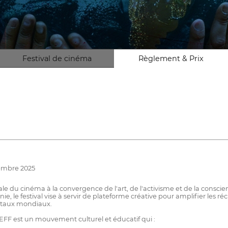
Festival de cinéma
Règlement & Prix
vembre 2025
ale du cinéma à la convergence de l'art, de l'activisme et de la consc
le festival vise à servir de plateforme créative pour amplifier les réci
entaux mondiaux.
EFF est un mouvement culturel et éducatif qui :