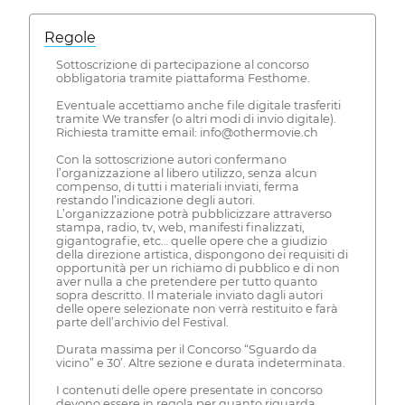
Regole
Sottoscrizione di partecipazione al concorso
obbligatoria tramite piattaforma Festhome.
Eventuale accettiamo anche file digitale trasferiti
tramite We transfer (o altri modi di invio digitale).
Richiesta tramitte email: info@othermovie.ch
Con la sottoscrizione autori confermano
l’organizzazione al libero utilizzo, senza alcun
compenso, di tutti i materiali inviati, ferma
restando l’indicazione degli autori.
L’organizzazione potrà pubblicizzare attraverso
stampa, radio, tv, web, manifesti finalizzati,
gigantografie, etc… quelle opere che a giudizio
della direzione artistica, dispongono dei requisiti di
opportunità per un richiamo di pubblico e di non
aver nulla a che pretendere per tutto quanto
sopra descritto. Il materiale inviato dagli autori
delle opere selezionate non verrà restituito e farà
parte dell’archivio del Festival.
Durata massima per il Concorso “Sguardo da
vicino” e 30’. Altre sezione e durata indeterminata.
I contenuti delle opere presentate in concorso
devono essere in regola per quanto riguarda