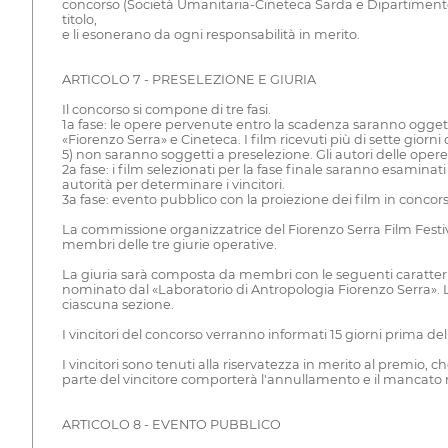
concorso (Società Umanitaria-Cineteca Sarda e Dipartimento di
titolo,
e li esonerano da ogni responsabilità in merito.
ARTICOLO 7 - PRESELEZIONE E GIURIA
Il concorso si compone di tre fasi.
1a fase: le opere pervenute entro la scadenza saranno ogget
«Fiorenzo Serra» e Cineteca. I film ricevuti più di sette giorn
5) non saranno soggetti a preselezione. Gli autori delle oper
2a fase: i film selezionati per la fase finale saranno esamina
autorità per determinare i vincitori.
3a fase: evento pubblico con la proiezione dei film in concors
La commissione organizzatrice del Fiorenzo Serra Film Festiva
membri delle tre giurie operative.
La giuria sarà composta da membri con le seguenti caratteri
nominato dal «Laboratorio di Antropologia Fiorenzo Serra». L
ciascuna sezione.
I vincitori del concorso verranno informati 15 giorni prima d
I vincitori sono tenuti alla riservatezza in merito al premio,
parte del vincitore comporterà l'annullamento e il mancato 
ARTICOLO 8 - EVENTO PUBBLICO