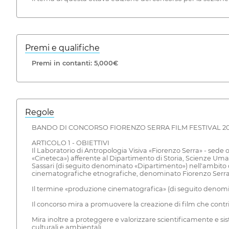
Premi e qualifiche
Premi in contanti: 5,000€
Regole
BANDO DI CONCORSO FIORENZO SERRA FILM FESTIVAL 2
ARTICOLO 1 - OBIETTIVI
Il Laboratorio di Antropologia Visiva «Fiorenzo Serra» - sede 
«Cineteca») afferente al Dipartimento di Storia, Scienze Uma
Sassari (di seguito denominato «Dipartimento») nell'ambito d
cinematografiche etnografiche, denominato Fiorenzo Serra Fi
Il termine «produzione cinematografica» (di seguito denomin
Il concorso mira a promuovere la creazione di film che contri
Mira inoltre a proteggere e valorizzare scientificamente e sist
culturali e ambientali.