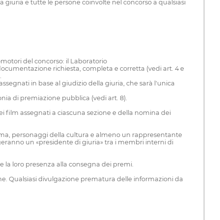
 giuria e tutte le persone coinvolte nel concorso a qualsiasi
otori del concorso: il Laboratorio
a documentazione richiesta, completa e corretta (vedi art. 4 e
.
segnati in base al giudizio della giuria, che sarà l'unica
nia di premiazione pubblica (vedi art. 8).
dei film assegnati a ciascuna sezione e della nomina dei
nema, personaggi della cultura e almeno un rappresentante
eranno un «presidente di giuria» tra i membri interni di
re la loro presenza alla consegna dei premi.
ione. Qualsiasi divulgazione prematura delle informazioni da