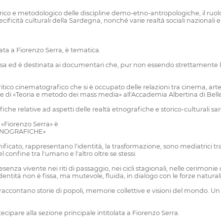
 teorico e metodologico delle discipline demo-etno-antropologiche, il ruol
ificità culturali della Sardegna, nonché varie realtà sociali nazionali e
olata a Fiorenzo Serra, è tematica.
sa ed è destinata ai documentari che, pur non essendo strettamente le
critico cinematografico che si è occupato delle relazioni tra cinema, ar
ore di «Teoria e metodo dei mass media» all'Accademia Albertina di Belle 
he relative ad aspetti delle realtà etnografiche e storico-culturali sard
 «Fiorenzo Serra» è
ETNOGRAFICHE»
ficato, rappresentano l'identità, la trasformazione, sono mediatrici tra 
confine tra l'umano e l'altro oltre se stessi.
za vivente nei riti di passaggio, nei cicli stagionali, nelle cerimonie dell
entità non è fissa, ma mutevole, fluida, in dialogo con le forze natural
raccontano storie di popoli, memorie collettive e visioni del mondo. Un 
ecipare alla sezione principale intitolata a Fiorenzo Serra.