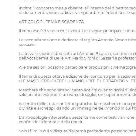
Inoltre, il concorso mira a chiarire, all'interno del dibattito
di documentazione audiovisiva riguardante l'identità e le spec
ARTICOLO 2 - TEMA E SCADENZA
Il concorso è diviso in tre sezioni. La sezione principale, intit
La seconda sezione è dedicata al regista Antonio Simon Mos
speciale.
La terza sezione è dedicata ad Antonio Bisaccia, scrittore e 
dell'Accademia di Belle Arti Mario Sironi di Sassari e profess
Alle tre sezioni possono partecipare produzioni cinematografic
Il tema di questa ottava edizione del concorso per la sezione
«LE MASCHERE, OLTRE L'UMANO, I RITI E LE TRADIZIONI 
Maschere che sono simboli tanto antichi quanto ricchi di signi
solo un atto esterno: è un varco di soglie, un superamento del 
Al centro delle tradizioni etnografiche, la maschera è una presen
divinità e archetipi, dando un'immagine del mondo in cui l'id
L'antropologia interpreta queste forme come testi visivi che 
confini dell'identità e della realtà.
Solo i film in cui si discute del tema precedente possono part