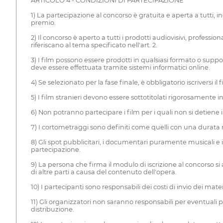
ARTICOLO 4 - CONDIZIONI DI PARTECIPAZIONE
1) La partecipazione al concorso è gratuita e aperta a tutti,
premio.
2) Il concorso è aperto a tutti i prodotti audiovisivi, professio
riferiscano al tema specificato nell'art. 2.
3) I film possono essere prodotti in qualsiasi formato o suppo
deve essere effettuata tramite sistemi informatici online.
4) Se selezionato per la fase finale, è obbligatorio iscriversi
5) I film stranieri devono essere sottotitolati rigorosamente 
6) Non potranno partecipare i film per i quali non si detiene i
7) I cortometraggi sono definiti come quelli con una durata ma
8) Gli spot pubblicitari, i documentari puramente musicali e i
partecipazione.
9) La persona che firma il modulo di iscrizione al concorso si
di altre parti a causa del contenuto dell'opera.
10) I partecipanti sono responsabili dei costi di invio dei materi
11) Gli organizzatori non saranno responsabili per eventuali
distribuzione.