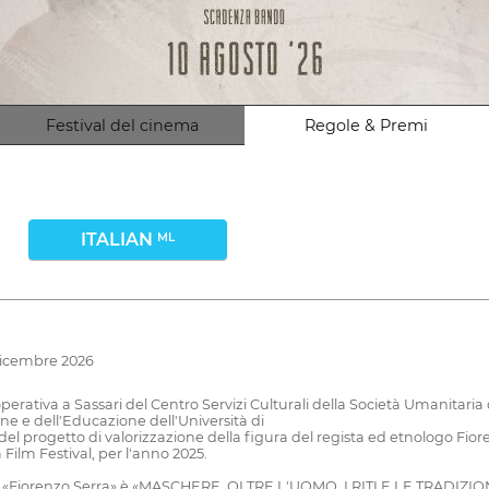
Festival del cinema
Regole & Premi
ITALIAN
ML
 dicembre 2026
operativa a Sassari del Centro Servizi Culturali della Società Umanitari
ne e dell'Educazione dell'Università di
el progetto di valorizzazione della figura del regista ed etnologo Fior
lm Festival, per l'anno 2025.
ione «Fiorenzo Serra» è «MASCHERE, OLTRE L'UOMO, I RITI E LE TRADI