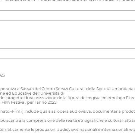
025
operativa a Sassari del Centro Servizi Culturali della Società Umanitari
ne ed Educative dell'Università di
el progetto di valorizzazione della figura del regista ed etnologo Fior
lm Festival, per l'anno 2025.
ato «Film») include qualsiasi opera audiovisiva, documentaria prodotta
buiscano alla comprensione delle realtà etnografiche e culturali attrav
ematicamente le produzioni audiovisive nazionali e internazionali relativ