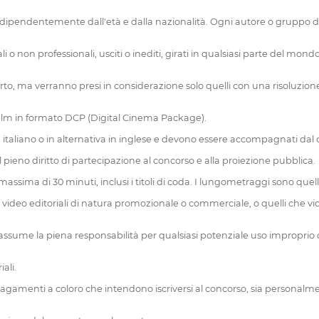
 indipendentemente dall'età e dalla nazionalità. Ogni autore o gruppo di
nali o non professionali, usciti o inediti, girati in qualsiasi parte del mo
rto, ma verranno presi in considerazione solo quelli con una risoluzione 
 il film in formato DCP (Digital Cinema Package).
in italiano o in alternativa in inglese e devono essere accompagnati dal 
l pieno diritto di partecipazione al concorso e alla proiezione pubblica.
ssima di 30 minuti, inclusi i titoli di coda. I lungometraggi sono quelli
 video editoriali di natura promozionale o commerciale, o quelli che viol
 assume la piena responsabilità per qualsiasi potenziale uso improprio de
ali.
 pagamenti a coloro che intendono iscriversi al concorso, sia personalm