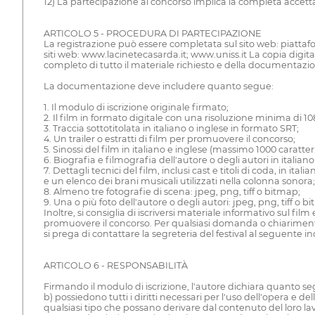
12) La partecipazione al concorso implica la completa accet
ARTICOLO 5 - PROCEDURA DI PARTECIPAZIONE
La registrazione può essere completata sul sito web: piattaf
siti web: www.lacinetecasarda.it; www.uniss.it La copia digital
completo di tutto il materiale richiesto e della documentazio
La documentazione deve includere quanto segue:
1. Il modulo di iscrizione originale firmato;
2. Il film in formato digitale con una risoluzione minima di 1
3. Traccia sottotitolata in italiano o inglese in formato SRT;
4. Un trailer o estratti di film per promuovere il concorso;
5. Sinossi del film in italiano e inglese (massimo 1000 caratter
6. Biografia e filmografia dell'autore o degli autori in italia
7. Dettagli tecnici del film, inclusi cast e titoli di coda, in itali
e un elenco dei brani musicali utilizzati nella colonna sonora;
8. Almeno tre fotografie di scena: jpeg, png, tiff o bitmap;
9. Una o più foto dell'autore o degli autori: jpeg, png, tiff o b
Inoltre, si consiglia di iscriversi materiale informativo sul 
promuovere il concorso. Per qualsiasi domanda o chiarimen
si prega di contattare la segreteria del festival al seguente in
ARTICOLO 6 - RESPONSABILITÀ
Firmando il modulo di iscrizione, l'autore dichiara quanto segue:
b) possiedono tutti i diritti necessari per l'uso dell'opera e
qualsiasi tipo che possano derivare dal contenuto del loro la