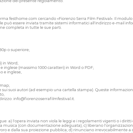
tazione del presente regolamento.
orma festhome.com cercando «Fiorenzo Serra Film Festival». Il modulo di
e può essere inviata tramite sistemi informatici all'indirizzo e-mail info
ne completa in tutte le sue parti.
080p o superiore;
i) in Word;
no e inglese (massimo 1000 caratteri) in Word o PDF;
ano e inglese,
itmap;
film e sui suoi autori (ad esempio una cartella stampa). Queste informazi
to,
dirizzo: info@fiorenzoserrafilmfestival.it.
 a) l'opera inviata non viola le leggi e i regolamenti vigenti o i diritti d
 della musica (con documentazione adeguata); c) liberano l'organizzazione
voro e dalla sua proiezione pubblica; d) rinunciano irrevocabilmente a q