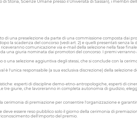
 Storia, Scienze Umane presso il Università di Sassari), i membri della
to di una preselezione da parte di una commissione composta dai prom
i dopo la scadenza del concorso (vedi art. 2) e quelli presentati senza l
e riceveranno comunicazione via e-mail della selezione nella fase finale
ti da una giuria nominata dai promotori del concorso. I premi verranno as
o o una selezione aggiuntiva degli stessi, che si conclude con la cerimo
l è l'unica responsabile (a sua esclusiva discrezione) della selezione 
stiche: esperti di discipline demo-etno-antropologiche, esperti di ci
e tre giurie, che lavoreranno in completa autonomia di giudizio, elegg
ella cerimonia di premiazione per consentire l'organizzazione e garanti
 che deve essere reso pubblico solo il giorno della cerimonia di premiaz
riconoscimento dell'importo del premio.