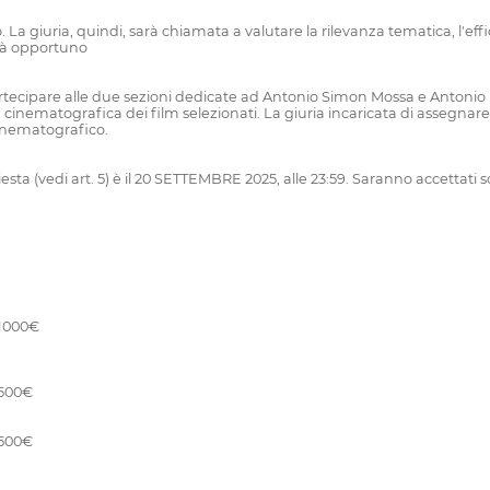
 La giuria, quindi, sarà chiamata a valutare la rilevanza tematica, l'ef
rrà opportuno
rtecipare alle due sezioni dedicate ad Antonio Simon Mossa e Antonio B
nematografica dei film selezionati. La giuria incaricata di assegnare 
 cinematografico.
a (vedi art. 5) è il 20 SETTEMBRE 2025, alle 23:59. Saranno accettati solo
 1000€
 500€
 500€