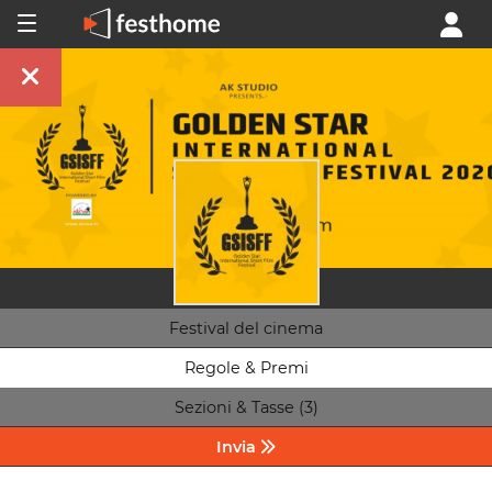
Festival del cinema
Regole & Premi
Sezioni & Tasse (3)
Invia