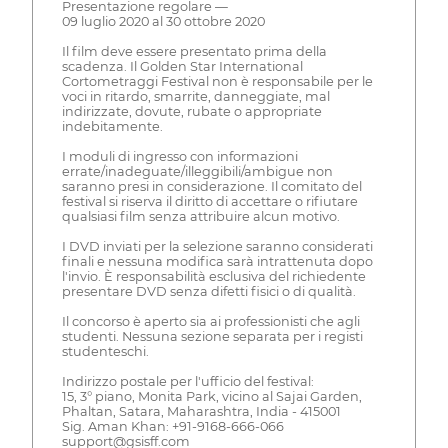
Presentazione regolare —
09 luglio 2020 al 30 ottobre 2020
Il film deve essere presentato prima della
scadenza. Il Golden Star International
Cortometraggi Festival non è responsabile per le
voci in ritardo, smarrite, danneggiate, mal
indirizzate, dovute, rubate o appropriate
indebitamente.
I moduli di ingresso con informazioni
errate/inadeguate/illeggibili/ambigue non
saranno presi in considerazione. Il comitato del
festival si riserva il diritto di accettare o rifiutare
qualsiasi film senza attribuire alcun motivo.
I DVD inviati per la selezione saranno considerati
finali e nessuna modifica sarà intrattenuta dopo
l'invio. È responsabilità esclusiva del richiedente
presentare DVD senza difetti fisici o di qualità.
Il concorso è aperto sia ai professionisti che agli
studenti. Nessuna sezione separata per i registi
studenteschi.
Indirizzo postale per l'ufficio del festival:
15, 3° piano, Monita Park, vicino al Sajai Garden,
Phaltan, Satara, Maharashtra, India - 415001
Sig. Aman Khan: +91-9168-666-066
support@gsisff.com