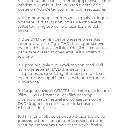
5. La durata totale del cortometraggio deve essere
inferiore a 30 minuti, inclusi i crediti anteriori e
posteriori. Non c'è tempo minimo di esecuzione.
6. Il cortometraggio può essere in qualsiasi lingua
o genere. Tutti i film non inglesi devono avere
sottotitoli in inglese per la presentazione del
festival.
7. Due DVD del film devono essere presentati
insieme alla voce. Ogni DVD di anteprima deve
essere etichettato con il titolo del film, il contatto
per la fase di esecuzione E-mail e il numero di
telefono.
8. È possibile inviare più voci, ma con moduli di
iscrizione separati, DVD di anteprima,
sinopsi/descrizione, fotografie, kit stampa deve
essere incluso. Ogni film è considerato come una
nuova voce.
9. L'organizzazione GSISFF ha il diritto di utilizzare
i film, i DVD e i materiali del film per scopi
promozionali del festival e di conservare copie
DVD di ogni film come parte della nostra
biblioteca del festival.
10. I film una volta selezionati e presentati per la
proiezione finale non potranno essere ritirati in
nessuna circostanza fino al termine del festival.