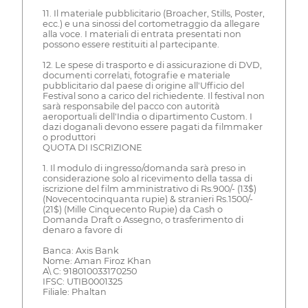
11. Il materiale pubblicitario (Broacher, Stills, Poster,
ecc.) e una sinossi del cortometraggio da allegare
alla voce. I materiali di entrata presentati non
possono essere restituiti al partecipante.
12. Le spese di trasporto e di assicurazione di DVD,
documenti correlati, fotografie e materiale
pubblicitario dal paese di origine all'Ufficio del
Festival sono a carico del richiedente. Il festival non
sarà responsabile del pacco con autorità
aeroportuali dell'India o dipartimento Custom. I
dazi doganali devono essere pagati da filmmaker
o produttori
QUOTA DI ISCRIZIONE
1. Il modulo di ingresso/domanda sarà preso in
considerazione solo al ricevimento della tassa di
iscrizione del film amministrativo di Rs.900/- (13$)
(Novecentocinquanta rupie) & stranieri Rs.1500/-
(21$) (Mille Cinquecento Rupie) da Cash o
Domanda Draft o Assegno, o trasferimento di
denaro a favore di
Banca: Axis Bank
Nome: Aman Firoz Khan
A\ C: 918010033170250
IFSC: UTIB0001325
Filiale: Phaltan