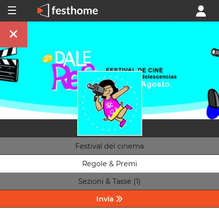
Festival del cinema
Regole & Premi
Sezioni & Tasse (1)
Invia