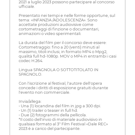
2021 a luglio 2023 possono partecipare al concorso
ufficiale.
Presentato nei tempi e nelle forme opportune, sul
tema: «INFANZIA /ADOLESCENZA». Sono
accettate produzioni audiovisive come
cortometraggi di finzione o documentari,
animazioni o video sperimentali.
La durata del film per il concorso deve essere:
Cortometraggio: fino a 20 (venti) minuti al
massimo, titoli inclusi, in formato MP4 o Mpg2,
qualità full hd-1080p. MOV o MP4 in entrambi i casi
codec H.264.
Lingua SPAGNOLA O SOTTOTITOLATO IN
SPAGNOLO.
Con l'iscrizione al festival, l'autore dell'opera
concede i diritti di esposizione gratuiti durante
l'evento non commerciale.
Invia/allega:
• Una (1) locandina del film in jpg a 300 dpi.
• Un (1) trailer o teaser in full hd.
• Due (2) fotogrammi della pellicola.
*Il costo dell'invio di materiale audiovisivo in
qualsiasi formato al 3° Film Festival «Dale REC»
2023 è a carico del partecipante.