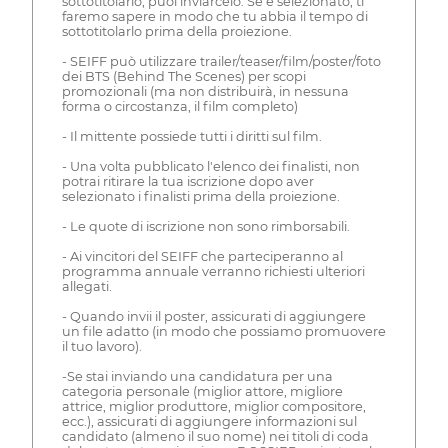
sottotitolarlo, puoi inviarcelo. Se è selezionato, ti
faremo sapere in modo che tu abbia il tempo di
sottotitolarlo prima della proiezione.
- SEIFF può utilizzare trailer/teaser/film/poster/foto
dei BTS (Behind The Scenes) per scopi
promozionali (ma non distribuirà, in nessuna
forma o circostanza, il film completo)
- Il mittente possiede tutti i diritti sul film.
- Una volta pubblicato l'elenco dei finalisti, non
potrai ritirare la tua iscrizione dopo aver
selezionato i finalisti prima della proiezione.
- Le quote di iscrizione non sono rimborsabili.
- Ai vincitori del SEIFF che parteciperanno al
programma annuale verranno richiesti ulteriori
allegati.
- Quando invii il poster, assicurati di aggiungere
un file adatto (in modo che possiamo promuovere
il tuo lavoro).
-Se stai inviando una candidatura per una
categoria personale (miglior attore, migliore
attrice, miglior produttore, miglior compositore,
ecc.), assicurati di aggiungere informazioni sul
candidato (almeno il suo nome) nei titoli di coda