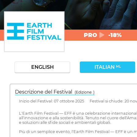
PRO
-18%
ENGLISH
ITALIAN
ML
Descrizione del Festival
( Edizione: )
Inizio del Festival: 07 ottobre 2025 Festival si chiude: 20 
L'Earth Film Festival — EFF è una celebrazione internaziona
all'innovazione e alla sostenibilità. Tenuto nel cuore dell'Am
e soluzioni alle sfide sociali e ambientali globali.
Più di un semplice evento, l'Earth Film Festival — EFF è un