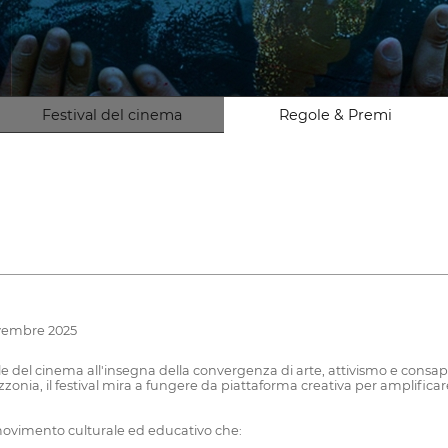
Festival del cinema
Regole & Premi
novembre 2025
le del cinema all'insegna della convergenza di arte, attivismo e consa
azzonia, il festival mira a fungere da piattaforma creativa per amplifica
 movimento culturale ed educativo che: