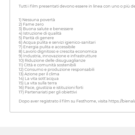
Tutti i film presentati devono essere in linea con uno o più dei
1) Nessuna povertà
2) Fame zero
3) Buona salute e benessere
4) Istruzione di qualità
5) Parità di genere
6) Acqua pulita e servizi igienico-sanitari
7) Energia pulita e accessibile
8) Lavoro dignitoso e crescita economica
9) Industria, innovazione e infrastrutture
10) Riduzione delle disuguaglianze
11) Città e comunità sostenibili
12) Consumo e produzione responsabili
13) Azione per il clima
14) La vita sott'acqua
15) La vita sulla terra
16) Pace, giustizia e istituzioni forti
17) Partenariati per gli obiettivi
Dopo aver registrato il film su Festhome, visita https://biena