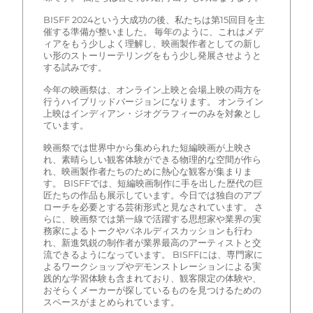
BISFF 2024という大成功の後、私たちは第15回目を主
催する準備が整いました。 毎年のように、これはメデ
ィアをもう少しよく理解し、映画製作者としての新し
い形のストーリーテリングをもう少し発展させようと
する試みです。
今年の映画祭は、オンライン上映と会場上映の両方を
行うハイブリッドバージョンになります。 オンライン
上映はインディアン・ジオグラフィーのみを対象とし
ています。
映画祭では世界中から集められた短編映画が上映さ
れ、素晴らしい観客体験ができる物理的な空間が作ら
れ、映画製作者たちのために熱心な観客が集まりま
す。 BISFFでは、短編映画制作に手を出した歴代の巨
匠たちの作品も展示しています。今日では独自のアプ
ローチを必要とする芸術形式と見なされています。 さ
らに、映画祭では第一線で活躍する思想家や業界の実
務家によるトークやパネルディスカッションも行わ
れ、新進気鋭の制作者が業界最高のアーティストと交
流できるようになっています。 BISFFには、専門家に
よるワークショップやデモンストレーションによる実
践的な学習体験も含まれており、観客限定の体験や、
おそらくメーカーが探しているものを見つけるための
スペースがまとめられています。