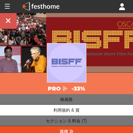
PRO
-33%
映画祭
利用規約 & 賞
セクション & 料金 (7)
送信