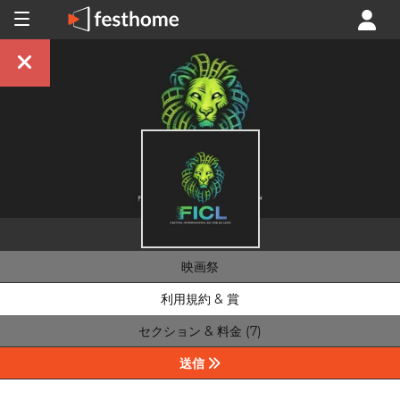
映画祭
利用規約 & 賞
セクション & 料金 (7)
送信