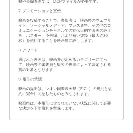
映や長編映画では、DCPファイルが必要です。
7. プロモーションと宣伝
映画を投稿することで、参加者は、映画祭のウェブサ
イト、ソーシャルメディア、プレス資料、その他のコ
ミュニケーションチャネルでの宣伝目的で映画の静止
画、ポスター、予告編、および短い抜粋（最大約30
秒）を使用することを映画祭に許可します。
8. アワード
選ばれた映画は、映画祭が定めるカテゴリーに従っ
て、映画祭の審査員と観客の投票によって決定される
賞の対象となります。
9. 規則の承認
映画の提出は、レオン国際映画祭（FICL）の規則と規
約に完全に同意したものとみなされます。
映画祭は、本規則に含まれていない状況に関して必要
な決定を下す権利を留保します。