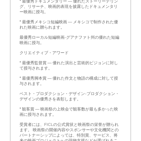
* 最優秀ドキュメンタリー — 優れたストーリーテリン
グ、リサーチ、映画的表現を披露したドキュメンタリ
ー映画に授与。
* 最優秀メキシコ短編映画 — メキシコで制作された優
れた映画に贈られます。
最優秀ローカル短編映画-グアナファト州の優れた短編
映画に授与。
クリエイティブ・アワード
* 最優秀監督賞 — 優れた演出と芸術的ビジョンに対し
て授与されます。
* 最優秀脚本賞 — 優れた作文と物語の構成に対して授
与されます。
ベスト・プロダクション・デザイン-プロダクション・
デザインの優秀さを表彰します。
* 観客賞 — 映画祭の上映会で観客数が最も多かった映
画に授与されます。
受賞者には、FICLの公式賞状と映画祭の栄誉が贈られ
ます。 映画祭の開催内容やスポンサーや文化機関との
パートナーシップによっては、特別賞、サービス、将
来の映画プロジェクトへの現物支援などが選ばれるこ