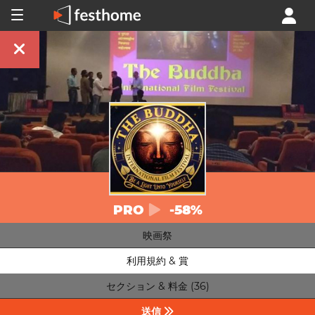
PRO
-58%
映画祭
利用規約 & 賞
セクション & 料金 (36)
送信