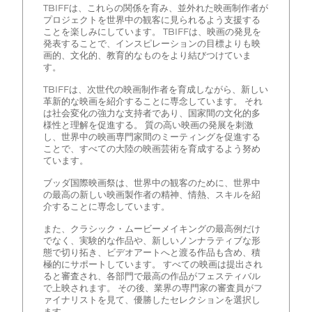
TBIFFは、これらの関係を育み、並外れた映画制作者が
プロジェクトを世界中の観客に見られるよう支援する
ことを楽しみにしています。 TBIFFは、映画の発見を
発表することで、インスピレーションの目標よりも映
画的、文化的、教育的なものをより結びつけていま
す。
TBIFFは、次世代の映画制作者を育成しながら、新しい
革新的な映画を紹介することに専念しています。 それ
は社会変化の強力な支持者であり、国家間の文化的多
様性と理解を促進する。 質の高い映画の発展を刺激
し、世界中の映画専門家間のミーティングを促進する
ことで、すべての大陸の映画芸術を育成するよう努め
ています。
ブッダ国際映画祭は、世界中の観客のために、世界中
の最高の新しい映画製作者の精神、情熱、スキルを紹
介することに専念しています。
また、クラシック・ムービーメイキングの最高例だけ
でなく、実験的な作品や、新しいノンナラティブな形
態で切り拓き、ビデオアートへと渡る作品も含め、積
極的にサポートしています。 すべての映画は提出され
ると審査され、各部門で最高の作品がフェスティバル
で上映されます。 その後、業界の専門家の審査員がフ
ァイナリストを見て、優勝したセレクションを選択し
ます。