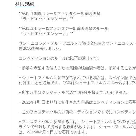
利用規約
**第12回国際ホラー＆ファンタジー短編映画祭
「ラ・ビエハ・エンシーナ」**
**第12回ホラー＆ファンタジー短編映画祭のルール
「ラ・ビエハ・エンシーナ」**
サン・ニコラス・デル・プエルト市議会文化省とサン・ニコラス・デ
祭2026を発表しました。
コンペティションのルールは以下の通りです。
− 参加を希望する個人または集団の映画製作者は、参加すること
− ショートフィルムに音声が含まれている場合は、スペイン語で
付けることが必須です。 字幕はショートフィルムに埋め込まれてい
− 所要時間はクレジットを含めて 30 分を超えてはいけません。
− 2023年1月1日より前に制作された作品はコンペティションに応
− このフェスティバルの以前のエディションですでにコンペティ
− フェスティバルに参加するには、ショートフィルムをDVDまたはUSBフ
ラインで登録して提出する必要があります。 ショートフィルムの提
は、2026年8月31日まで応募できます。