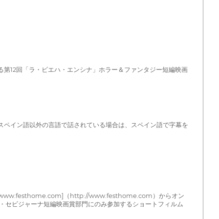
れる第12回「ラ・ビエハ・エンシナ」ホラー＆ファンタジー短編映画
がスペイン語以外の言語で話されている場合は、スペイン語で字幕を
me.com]（http://www.festhome.com）からオン
レナ・セビジャーナ短編映画賞部門にのみ参加するショートフィルム