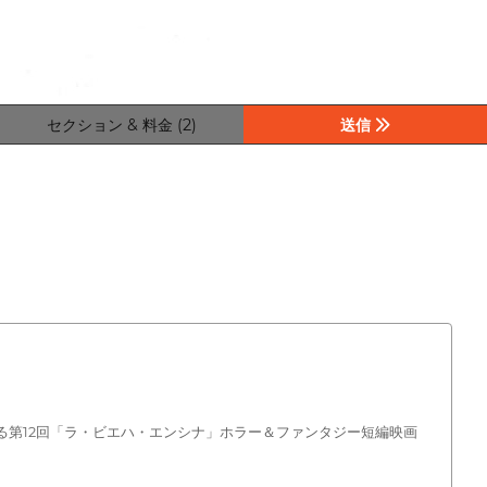
セクション & 料金 (2)
送信
れる第12回「ラ・ビエハ・エンシナ」ホラー＆ファンタジー短編映画