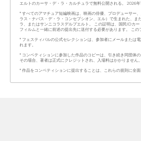
エルトのカーサ・デ・ラ・カルチュラで無料公開される。 2026
* すべてのアマチュア短編映画は、映画の俳優、プロデューサー
ラス・ナバス・デ・ラ・コンセプシオン、エル）で生まれた、ま
ラ、またはサンニコラスデルプエルト。 この証明は、国民IDカ
フィルムと一緒に前述の提出先に送付する必要があります。 このフォームは、登録セク
* フェスティバルの公式セレクションは、参加者にメールまたは電話で通知されます
れます。
* コンペティションに参加した作品のコピーは、引き続き同団体
その場合、著者は正式にクレジットされ、入場料はかかりません
* 作品をコンペティションに提出することは、これらの規則に全