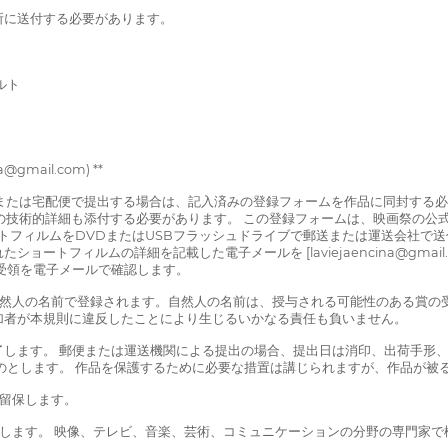
住所に送付する必要があります。
ルト
@gmail.com) **
郵送または宅配便で提出する場合は、記入済みの登録フォームを作品に同封する
詳細も添付する必要があります。 この登録フォームは、映画祭の公式ウェブサイト [
ョンにある「ショートフィルムをDVDまたはUSBフラッシュドライブで郵送または運送会
の詳細を記載した電子メールを [laviejaencina@gmail.com] (mai
受領を電子メールで確認します。
自然人の名前で登録されます。自然人の名前は、授与される可能性のある賞の
加者が本規則に違反したことにより生じるいかなる責任も負いません。
 日に終了します。 郵便または運送機関による提出の場合、提出日は消印、出荷手形、または [www.
のとします。 作品を保護するために必要な措置は講じられますが、作品が被
を留保します。
査します。 映像、テレビ、音楽、芸術、コミュニケーションの分野の専門家で