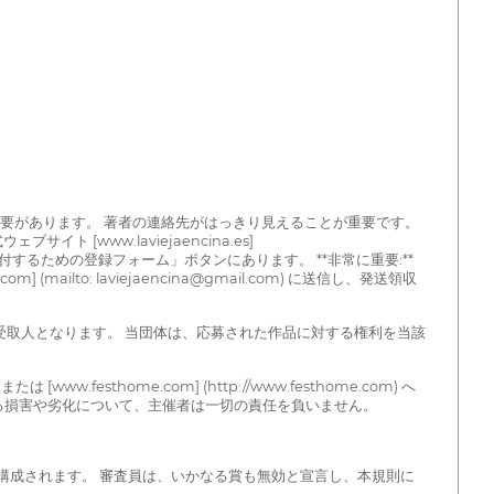
必要があります。 著者の連絡先がはっきり見えることが重要です。
www.laviejaencina.es]
社で送付するための登録フォーム」ボタンにあります。 **非常に重要:**
lto: laviejaencina@gmail.com) に送信し、発送領収
受取人となります。 当団体は、応募された作品に対する権利を当該
festhome.com] (http://www.festhome.com) へ
る損害や劣化について、主催者は一切の責任を負いません。
構成されます。 審査員は、いかなる賞も無効と宣言し、本規則に