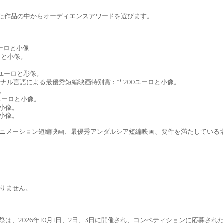
映された作品の中からオーディエンスアワードを選びます。
ユーロと小像
ロと小像。
0ユーロと彫像。
ル言語による最優秀短編映画特別賞：** 200ユーロと小像。
。
0ユーロと小像。
と小像。
と小像。
アニメーション短編映画、最優秀アンダルシア短編映画、要件を満たしている
なりません。
画祭は、2026年10月1日、2日、3日に開催され、コンペティションに応募