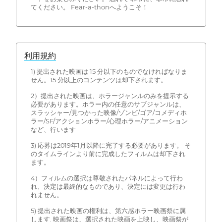
てください。 Fear-a-thonへようこそ！
利用規約
1) 提出された映画は 15 分以下のものでなければなりま
せん。15 分以上のコンテンツは却下されます。
2）提出された映画は、ホラージャンルのみを提示する
必要があります。ホラー内の任意のサブジャンルは、
スラッシャー/見つかった映像/ゾンビ/ゴア/コメディホ
ラー/SF/アクションホラー/心理ホラー/アニメーション
など、行います
3) 応募は2019年1月以降に完了する必要があります。 そ
のタイムラインより前に完成したフィルムは却下され
ます。
4）フィルムの選択は尊敬されたパネルによって行わ
れ、決定は最終的なものであり、決定には変更は行わ
れません。
5) 提出された映画の権利は、第六感ホラー映画祭に属
します. 映画祭は、選択された映画を上映し、映画祭が