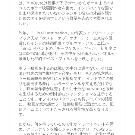
は、1つのお化け屋根の下でポールからポールまでのす
べてのホラー映画製作者を集め、インドのような国で
あまり探求されていないジャンルで彼らの才能を隠す
ためのダイを提供するという野望を込めて考案されま
した。
昨年、「Final Destination」の作家ジェフリー・レデ
ィック氏が「ゲスト・オブ・オナー」で、全米賞を受
賞したインドの映画監督アプルヴァ・アスラニ氏が
「Snip! イベントの「チーフゲスト」だった。 初年度に
は250件の応募があり、その中から評価されたパネルが
厳選した50件のベストフィルムを上映しました。
ホラー映画を作るのは戦いの半分に過ぎない、それは
まだ観客の前で取得する必要があり、それが第六感ホ
ラー短編映画祭が絵に入る場所です。 インドでこの祭
りを誘発する夢は、ホラージャンルを支えるだけでな
く、映画製作者が販売するのに十分なballyhooと眼球
を生成するための例外的なジャンクションを提示する
ことです。オフィスのリターンとも賞シーズンの話題
に。 映画が第六感ホラー短編映画祭に選ばれると、配
給アームによってもたらされる可能性が高くなりま
す。
だから、何を待っているのですか？ シートベルトを締
め、アドレナリンを煽るジャンルのグローバルなフェ
ートをお楽しみください。 恐れて 非常に、非常に恐れ