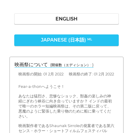
ENGLISH
JAPANESE (日本語)
ML
映画祭について
(開催数（エディション）: )
映画祭の開始: 01 2月 2022 映画祭の終了: 01 2月 2022
Fear-a-thonへようこそ！
あなたは猛烈さ、悲惨なショック、獣姦の楽しみの神
経にぎわう峡谷に向き合っていますか？ インドの最初
で唯一のホラー短編映画祭は、その第二版に戻って、
悪魔のように緊張した乗り物のために船に乗ってくだ
さい。
映画製作者であるShaunak Sirroleの発案者である第六
センス・ホラー・ショートフィルムフェスティバル