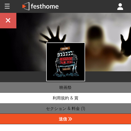
映画祭
利用規約 & 賞
セクション & 料金 (1)
送信