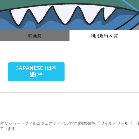
映画祭
利用規約 & 賞
JAPANESE (日本
語)
ML
つ国際的なショートフィルムフェスティバルです (国際競争,「ワイルドワール
ています.