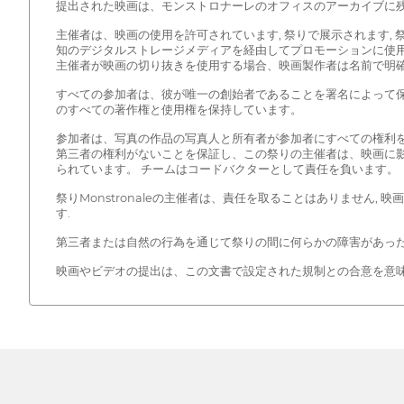
提出された映画は、モンストロナーレのオフィスのアーカイブに残
主催者は、映画の使用を許可されています, 祭りで展示されます,
知のデジタルストレージメディアを経由してプロモーションに使
主催者が映画の切り抜きを使用する場合、映画製作者は名前で明確
すべての参加者は、彼が唯一の創始者であることを署名によって
のすべての著作権と使用権を保持しています。
参加者は、写真の作品の写真人と所有者が参加者にすべての権利を
第三者の権利がないことを保証し、この祭りの主催者は、映画に
られています。 チームはコードバクターとして責任を負います。
祭りMonstronaleの主催者は、責任を取ることはありません
す.
第三者または自然の行為を通じて祭りの間に何らかの障害があっ
映画やビデオの提出は、この文書で設定された規制との合意を意味