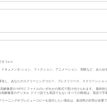
。
 e.V.
ー、ドキュメンタ-ション、フィクション、アニメーション、実験など、あらゆ
に署名し、あなたのスクリーニングコピー、プレスリリース、スクリーンショ
、または高解像度の MPEG ファイルのいずれかの形式で受け付けられます。 
たは高解像度のデジタル. ドイツ語でも英語でもないすべての映画は、英語で字
クリーニングやプレビューコピーを送付したい場合は、返信料の封筒が必要で