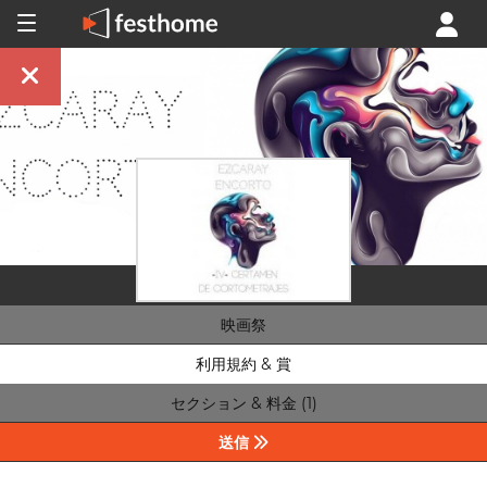
映画祭
利用規約 & 賞
セクション & 料金 (1)
送信