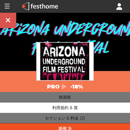
PRO
-18%
映画祭
利用規約 & 賞
セクション & 料金 (2)
送信