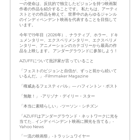
一の使命は、反抗的で独立したビジョンを持つ映画製
作者の作品を紹介することです。 私たちは、アーティ
ストとその作品を称えて、世界中のあらゆるジャンル
のインディペンデント映画を代表することを目指して
います。
今年で19年目（2026年）、ナラティブ、ホラー、ドキ
ュメンタリー、エクスペリメンタリー、エクスペリメ
ンタリー、アニメーションのカテゴリーから最高の作
品を上映します。 アンダーグラウンドに参加しよう！
AZUFFについて批評家が言っていること
「フェストのビジョンと自信が、ずっと前から続いて
いるんだ。」-Filmmaker Magazine
「権威あるフェスティバル」— ハフィントン・ポスト
「無敵！」 -アリゾナ・デイリー・スター
「本当に素晴らしい」-ツーソン・シチズン
「AZUFFはアンダーグラウンド・ネットワークに光を
当てた... インディペンデント映画に脚光を当てる」-
Yahoo News
「一流の映画祭」-トラッシュワイヤー