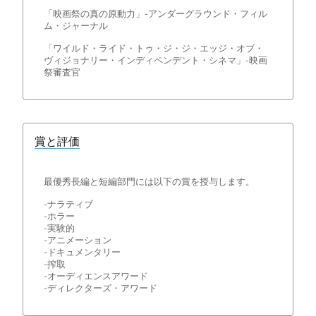
「映画祭の真の原動力」-アンダーグラウンド・フィル
ム・ジャーナル
「ワイルド・ライド・トゥ・ジ・ジ・エッジ・オブ・
ヴィジョナリー・インディペンデント・シネマ」-映画
祭審査官
賞と評価
最優秀長編と短編部門には以下の賞を授与します。
-ナラティブ
-ホラー
-実験的
-アニメーション
-ドキュメンタリー
-搾取
-オーディエンスアワード
-ディレクターズ・アワード