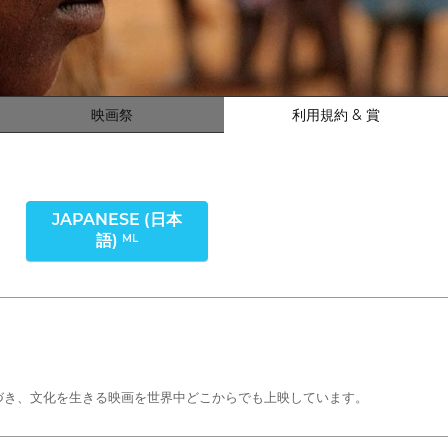
映画祭
利用規約 & 賞
JAPANESE (日本
語)
ML
づき、文化を生きる映画を世界中どこからでも上映しています。