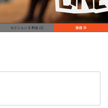
セクション & 料金 (2)
送信