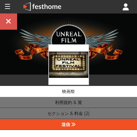
映画祭
利用規約 & 賞
セクション & 料金 (2)
送信