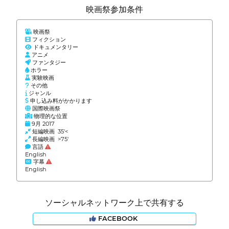
映画祭参加条件
映画祭
フィクション
ドキュメンタリー
アニメ
ファンタジー
ホラー
実験映画
その他
ジャンル
申し込み料がかかります
国際映画祭
物理的な位置
9月 2017
短編映画 35'<
長編映画 >75'
言語
English
字幕
English
ソーシャルネットワーク上で共有する
FACEBOOK