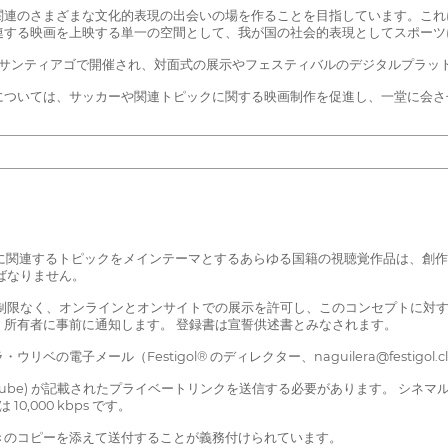
関連のさまざまな文化的表現の出会いの場を作ることを目指しています。これ
連する映画を上映する単一の空間として、我が国の社会的表現としてスポーツ
1日までチリのサンティアゴで開催され、対面式の展示やフェスティバルのデジタルプ
については、サッカーや関連トピックに関する映画制作を促進し、一堂に会さ
れに関連するトピックをメインテーマとするあらゆる国籍の視聴覚作品は、創作
ばなりません。
に制限なく、オンラインとオンサイトでの展示を許可し、このコンセプトに対
所有者に事前に通知します。 登録書は宣誓供述書とみなされます。
電子メール（Festigol® のディレクター、naguilera@festigo
YouTube) が記載されたプライベートリンクを送信する必要があります。 
 10,000 kbps です。
きのコピーを添えて送付することが義務付けられています。