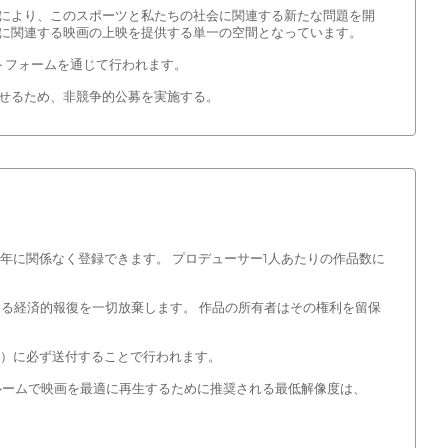
により、このスポーツと私たちの社会に関連する新たな問題を開
に関連する映画の上映を提供する単一の空間となっています。
ラットフォームを通じて行われます。
せるため、非競争的公募を実施する。
年に関係なく登録できます。 プロデューサー1人あたりの作品数に
する経済的報復を一切放棄します。 作品の所有者はその権利を留保
l.cl）に必ず送付することで行われます。
シネマルームで映画を最適に再生するために推奨される最低解像度は、