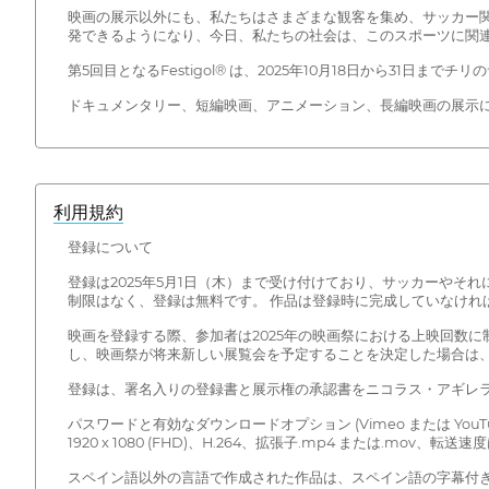
映画の展示以外にも、私たちはさまざまな観客を集め、サッカー
発できるようになり、今日、私たちの社会は、このスポーツに関
第5回目となるFestigol® は、2025年10月18日から3
ドキュメンタリー、短編映画、アニメーション、長編映画の展示
利用規約
登録について
登録は2025年5月1日（木）まで受け付けており、サッカーやそ
制限はなく、登録は無料です。 作品は登録時に完成していなけれ
映画を登録する際、参加者は2025年の映画祭における上映回数
し、映画祭が将来新しい展覧会を予定することを決定した場合は、
登録は、署名入りの登録書と展示権の承認書をニコラス・アギレラ・ウリベの
パスワードと有効なダウンロードオプション (Vimeo または 
1920 x 1080 (FHD)、H.264、拡張子.mp4 または.mov、転送速度は
スペイン語以外の言語で作成された作品は、スペイン語の字幕付