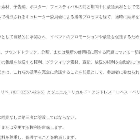
ク素材、予告編、ポスター、フェスティバルの前と期間中に放送素材として使
ムで構成されるキュレーター委員会による選考プロセスを経て、適時に結果を
部として自動的に承認され、イベントのプロモーションや放送を促進するため
声、画像、サウンドトラック、分類、または場所の使用権に関する問題について一
番組を放送する権利、グラフィック素材、宣伝、放送の権利を自動的にFesti
続きは、これらの基準を完全に承諾することを前提として、参加者に委ねられ
ベ（ID: 13.957.426-5）とダニエル・リカルド・アンドレス・ロペス・ペリシ
の同意なしに第三者に譲渡してはならない。
、または変更する権利を留保します。
資料を尊重し、保護することを約束します。