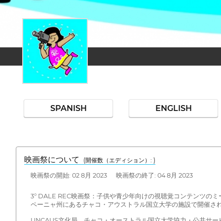
SPANISH
ENGLISH
映画祭について
(開催数（エディション）: )
映画祭の開始: 02 8月 2023 映画祭の終了: 04 8月 2023
3° DALE REC映画祭：子供や青少年向けの視聴覚コンテン
ペーニャ州にあるチャコ・アウストラル国立大学の施設で開催さ
UNCAUS文化局、チャコ・オーストラル国立大学協力・公共サー