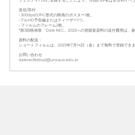
フェスティバルに登録することにより、作品の作者は非営利イベ
送信/添付:
• 300dpiのJPG形式の映画のポスター1枚。
•フルHD予告編またはティーザー1つ。
• フィルムのフレーム2枚。
*第3回映画祭「Dale REC」2023への視聴覚資料の送付費用は
資料の配送：
ショートフィルムは、2023年7月14日（金）まで無料で登録でき
お問い合わせ
dalerecfestival@uncaus.edu.ar