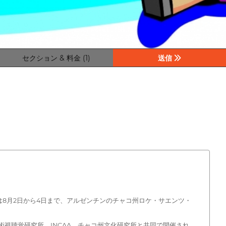
セクション & 料金 (1)
送信
年は8月2日から4日まで、アルゼンチンのチャコ州ロケ・サエンツ・
術視聴覚研究所、INCAA、チャコ州文化研究所と共同で開催され