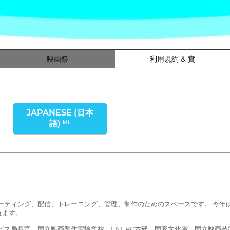
映画祭
利用規約 & 賞
JAPANESE (日本
語)
ML
ツのミーティング、配信、トレーニング、管理、制作のためのスペースです。 今
れます。
ビス局長官、国立映画製作実験学校、ENERC本部、国家文化省、国立映画芸