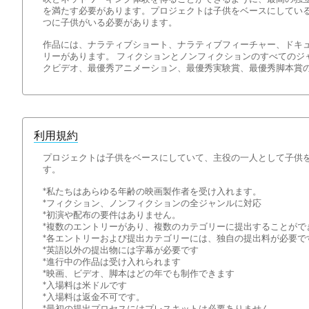
を満たす必要があります。プロジェクトは子供をベースにしてい
つに子供がいる必要があります。
作品には、ナラティブショート、ナラティブフィーチャー、ドキ
リーがあります。 フィクションとノンフィクションのすべてのジ
クビデオ、最優秀アニメーション、最優秀実験賞、最優秀脚本賞
利用規約
プロジェクトは子供をベースにしていて、主役の一人として子供
す。
*私たちはあらゆる年齢の映画製作者を受け入れます。
*フィクション、ノンフィクションの全ジャンルに対応
*初演や配布の要件はありません。
*複数のエントリーがあり、複数のカテゴリーに提出することがで
*各エントリーおよび提出カテゴリーには、独自の提出料が必要で
*英語以外の提出物には字幕が必要です
*進行中の作品は受け入れられます
*映画、ビデオ、脚本はどの年でも制作できます
*入場料は米ドルです
*入場料は返金不可です。
*最初の提出プロセスにはプレスキットは必要ありません