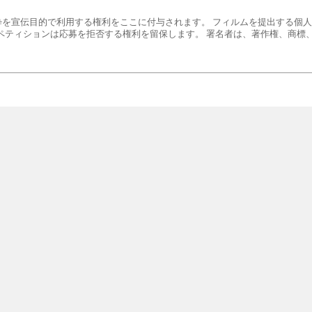
抜粋を宣伝目的で利用する権利をここに付与されます。 フィルムを提出する個
ペティションは応募を拒否する権利を留保します。 署名者は、著作権、商標