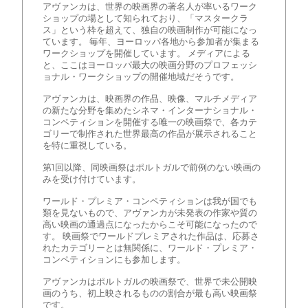
アヴァンカは、世界の映画界の著名人が率いるワーク
ショップの場として知られており、「マスタークラ
ス」という枠を超えて、独自の映画制作が可能になっ
ています。 毎年、ヨーロッパ各地から参加者が集まる
ワークショップを開催しています。 メディアによる
と、ここはヨーロッパ最大の映画分野のプロフェッシ
ョナル・ワークショップの開催地域だそうです。
アヴァンカは、映画界の作品、映像、マルチメディア
の新たな分野を集めたシネマ・インターナショナル・
コンペティションを開催する唯一の映画祭で、各カテ
ゴリーで制作された世界最高の作品が展示されること
を特に重視している。
第1回以降、同映画祭はポルトガルで前例のない映画の
みを受け付けています。
ワールド・プレミア・コンペティションは我が国でも
類を見ないもので、アヴァンカが未発表の作家や質の
高い映画の通過点になったからこそ可能になったので
す。 映画祭でワールドプレミアされた作品は、応募さ
れたカテゴリーとは無関係に、ワールド・プレミア・
コンペティションにも参加します。
アヴァンカはポルトガルの映画祭で、世界で未公開映
画のうち、初上映されるものの割合が最も高い映画祭
です。