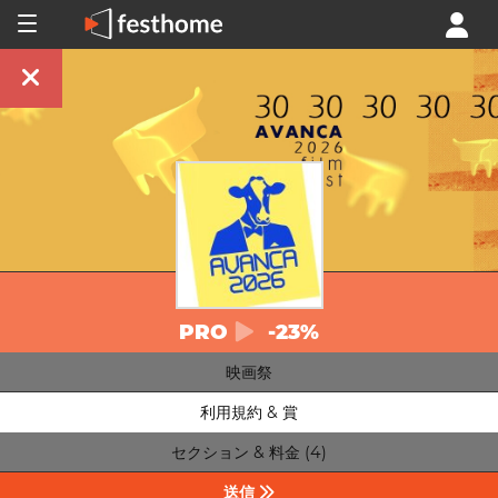
PRO
-23%
映画祭
利用規約 & 賞
セクション & 料金 (4)
送信