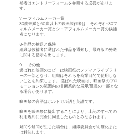
補者はエントリーフォームを参照する必要がありま
す。
7 — フィルムメーカー賞
30歳未満と60歳以上の映画製作者は、それぞれ<30フ
ィルムメーカー賞とシニアフィルムメーカー賞の候補
者になります。
8-作品の輸送と保険
組織は候補者に選ばれた作品を通知し、最終版の発送
に関する指示を出します。
9 — その他
選ばれた映画のコピーは映画祭のメディアライブラリ
ーの一部となり、組織はそれらを商業目的で使用しな
いことを約束します。 選ばれた映画は、映画祭のプロ
モーションの範囲内の非商業的な展示/延長の一部とな
る場合があります。
映画祭の言語はポルトガル語と英語です。
映画を映画祭に提出することにより、上記のすべての
利用規約に完全に同意したものとみなされます。
疑問や疑問が生じた場合は、組織委員会が明確化また
は解決します。