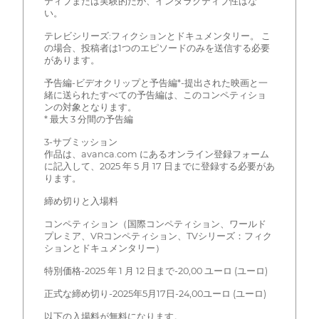
ティブまたは実験的だが、インタラクティブ性はな
い。
テレビシリーズ:フィクションとドキュメンタリー。 こ
の場合、投稿者は1つのエピソードのみを送信する必要
があります。
予告編-ビデオクリップと予告編*-提出された映画と一
緒に送られたすべての予告編は、このコンペティショ
ンの対象となります。
* 最大 3 分間の予告編
3-サブミッション
作品は、avanca.com にあるオンライン登録フォーム
に記入して、2025 年 5 月 17 日までに登録する必要があ
ります。
締め切りと入場料
コンペティション（国際コンペティション、ワールド
プレミア、VRコンペティション、TVシリーズ：フィク
ションとドキュメンタリー）
特別価格-2025 年 1 月 12 日まで-20,00 ユーロ (ユーロ)
正式な締め切り-2025年5月17日-24,00ユーロ (ユーロ)
以下の入場料が無料になります。