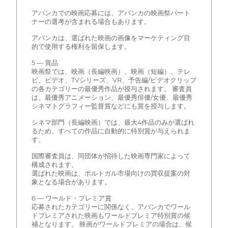
アバンカでの映画応募には、アバンカの映画祭パート
ナーの選考が含まれる場合もあります。
アバンカは、選ばれた映画の画像をマーケティング目
的で使用する権利を留保します。
5 — 賞品
映画祭では、映画（長編映画）、映画（短編）、テレ
ビ、ビデオ、TVシリーズ、VR、予告編/ビデオクリップ
の各カテゴリーの最優秀作品が授与されます。 審査員
は、最優秀アニメーション、最優秀俳優/女優、最優秀
シネマトグラフィー監督賞などにも賞を授与します。
シネマ部門（長編映画）では、最大4作品のみが選ばれ
るため、すべての作品に自動的に特別賞が与えられま
す。
国際審査員は、同団体が招待した映画専門家によって
構成されます。
選ばれた映画は、ポルトガル市場向けの買収提案の対
象となる場合があります。
6 — ワールド・プレミア賞
応募されたカテゴリーに関係なく、アバンカでワール
ドプレミアされた映画もワールドプレミア特別賞の候
補となります。 映画がワールドプレミアの場合は、候