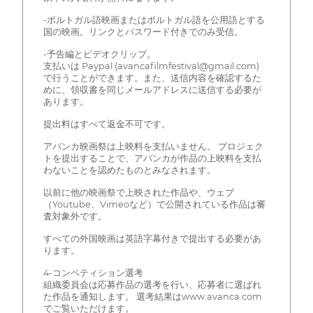
-ポルトガル語映画またはポルトガル語を公用語とする
国の映画。リンクとパスワード付きでのみ受信。
-予告編とビデオクリップ。
支払いは Paypal (avancafilmfestival@gmail.com)
で行うことができます。また、送信内容を確認するた
めに、領収書を同じメールアドレスに送信する必要が
あります。
提出料はすべて返金不可です。
アバンカ映画祭は上映料を支払いません。 プロジェク
トを提出することで、アバンカが作品の上映料を支払
わないことを認めたものとみなされます。
以前に他の映画祭で上映された作品や、ウェブ
（Youtube、Vimeoなど）で公開されている作品は審
査対象外です。
すべての外国映画は英語字幕付きで提出する必要があ
ります。
4-コンペティション選考
組織委員会は応募作品の選考を行い、応募者に選ばれ
た作品を通知します。 選考結果はwww.avanca.com
でご覧いただけます。