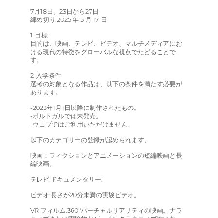
7月18日、23日から27日
締め切り:2025 年 5 月 17 日
1-目標
目的は、映画、テレビ、ビデオ、マルチメディアにお
ける現代の特徴をグローバルな視点でたどることで
す。
2-入学条件
選考の対象となる作品は、以下の条件を満たす必要が
あります。
-2023年1月1日以降に制作されたもの。
-ポルトガルでは未発売。
-ウェブではご利用いただけません。
以下のカテゴリーの登録が認められます。
映画：フィクションとアニメーションの短編映画と長
編映画。
テレビ:ドキュメンタリー;
ビデオ:長さが20分未満の実験ビデオ。
VR フィルム:360°バーチャルリアリティの映画。ナラ