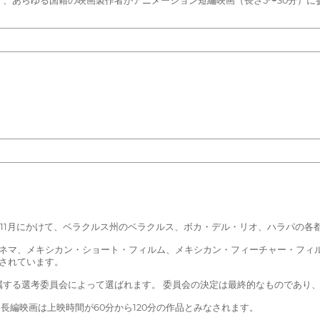
、あらゆる国籍の映画製作者がアニメーション短編映画（長さ5〜30分）に
月から11月にかけて、ベラクルス州のベラクルス、ボカ・デル・リオ、ハラパの
・シネマ、メキシカン・ショート・フィルム、メキシカン・フィーチャー・フ
されています。
所属する選考委員会によって選ばれます。 委員会の決定は最終的なものであり
、長編映画は上映時間が60分から120分の作品とみなされます。