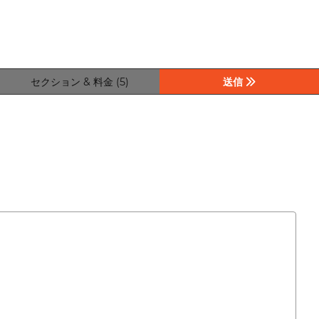
セクション & 料金 (5)
送信