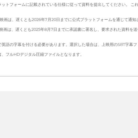
e」プラットフォームに記載されている仕様に従って資料を提出してください。 
映画は、遅くとも2026年7月20日までに公式プラットフォームを通じて通知
た映画は、遅くとも2025年8月7日までに承認書に署名し、要求された資料
的で英語の字幕を付ける必要があります。選択した場合は、上映用のSRT字幕
は、フルHDデジタル圧縮ファイルとなります。