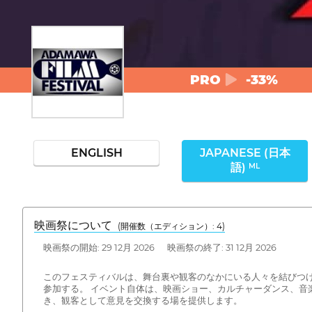
PRO
-33%
ENGLISH
JAPANESE (日本
語)
ML
映画祭について
(開催数（エディション）: 4)
映画祭の開始: 29 12月 2026 映画祭の終了: 31 12月 2026
このフェスティバルは、舞台裏や観客のなかにいる人々を結びつ
参加する。 イベント自体は、映画ショー、カルチャーダンス、
き、観客として意見を交換する場を提供します。