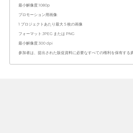
最小解像度:1080p
プロモーション用画像:
1 プロジェクトあたり最大 5 枚の画像
フォーマット:JPEG または PNG
最小解像度:300 dpi
参加者は、提出された販促資料に必要なすべての権利を保有する