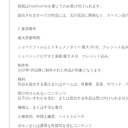
投稿はFesthomeを通じてのみ受け付けられます。
提出されるすべての作品には、元の言語に関係なく、スペイン語の
2. 参加要件
最大所要時間:
ショートフィルムとドキュメンタリー:最大 30 分、クレジット込
ミュージックビデオと楽曲:最大 8 分、クレジット込み。
制作年:
2021年1月以降に制作された作品が対象となります。
権利:
作品を提出する個人またはチームは、肖像権、音楽、サウンド、
受け付けられないコンテンツ:
以下のいずれかを含む、または宣伝する作品は受け付けられませ
極端な、または不当な暴力
人種差別、外国人嫌悪、ヘイトスピーチ
ポルノまたは露骨な性描写を含むコンテンツ