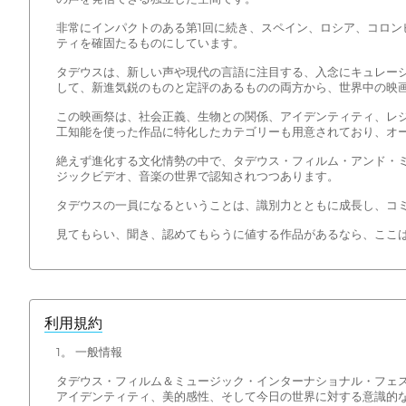
非常にインパクトのある第1回に続き、スペイン、ロシア、コロ
ティを確固たるものにしています。
タデウスは、新しい声や現代の言語に注目する、入念にキュレー
して、新進気鋭のものと定評のあるものの両方から、世界中の映
この映画祭は、社会正義、生物との関係、アイデンティティ、レ
工知能を使った作品に特化したカテゴリーも用意されており、オ
絶えず進化する文化情勢の中で、タデウス・フィルム・アンド・
ジックビデオ、音楽の世界で認知されつつあります。
タデウスの一員になるということは、識別力とともに成長し、コ
見てもらい、聞き、認めてもらうに値する作品があるなら、ここ
利用規約
1。 一般情報
タデウス・フィルム＆ミュージック・インターナショナル・フェ
アイデンティティ、美的感性、そして今日の世界に対する意識的