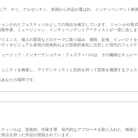
ンビア、チリ、アルゼンチン、米国から作品が選ばれ、インディペンデント映
ションされたフェスティバルとしての地位を確立しています。 ジャンルや形
画製作者、ミュージシャン、インディペンデントアーティストが一堂に会しま
ジリエンス、個人の変容などのテーマに取り組み、感情、反省、インパクトを
ーディオビジュアル表現の技術的および芸術的進化に注目した現代のフェステ
ミュージック・インターナショナル・フェスティバルは、その繊細なキュレー
ミュニティを構築し、アイデンティティと目的を持って芸術を擁護するフェス
はあなたの場所です。
スティバルは、芸術的、作家主導、現代的なアプローチを取り入れた、映画と
な視点を持った作品が奨励されています。