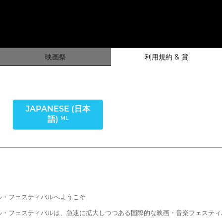
映画祭
利用規約 & 賞
JAPANESE (日本
語)
ML
ル・フェスティバルへようこそ
ル・フェスティバルは、急速に拡大しつつある国際的な映画・音楽フェスティ