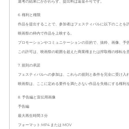
選考の結果にかかわらず、提出料は返金不可です。
6. 権利と権限
作品を提出することで、参加者はフェスティバルに以下のことを
映画祭の枠内で作品を上映する。
プロモーションやコミュニケーションの目的で、抜粋、画像、予
この許可は、映画祭の範囲を超えた商業権または搾取権の移転を
7. 規則の承諾
フェスティバルへの参加は、これらの規則と条件を完全に受け入
映画祭は、ここに定める要件を満たさない作品を失格にする権利
8. 予告編と宣伝用画像
予告編:
最大再生時間:3 分
フォーマット:MP4 または MOV