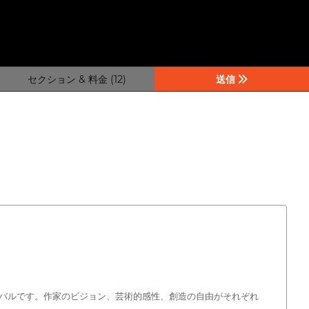
セクション & 料金 (12)
送信
バルです。作家のビジョン、芸術的感性、創造の自由がそれぞれ