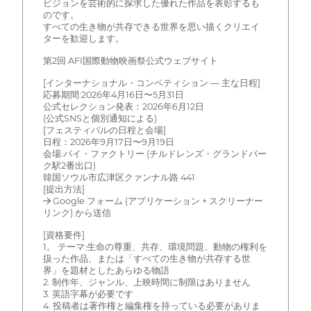
ビジョンを芸術的に探求した優れた作品を表彰するも
のです。
すべての生き物が共存できる世界を思い描くクリエイ
ターを歓迎します。
第2回 AFI国際動物映画祭公式ウェブサイト
[インターナショナル・コンペティション — 主な日程]
応募期間:2026年4月16日〜5月31日
公式セレクション発表：2026年6月12日
(公式SNSと個別通知による)
[フェスティバルの日程と会場]
日程：2026年9月17日〜9月19日
会場:パイ・ファクトリー (チルドレンズ・グランドパー
ク駅2番出口)
韓国ソウル市広津区クァンナル路 441
[提出方法]
→ Google フォーム (アプリケーション + スクリーナー
リンク) から送信
[資格要件]
1。 テーマ:生命の尊重、共存、環境問題、動物の権利を
扱った作品、または「すべての生き物が共存する世
界」を題材としたあらゆる物語
2. 制作年、ジャンル、上映時間に制限はありません
3. 英語字幕が必要です
4. 投稿者は著作権と編集権を持っている必要がありま