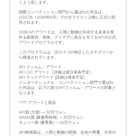
くよう促します。
国際コンペティション部門から選ばれた作品は、
ODC26（2026年6月）でのオフライン上映に正式に招
待されます。
2026 AFIアワードは、人間と動物が共存する未来を形
作る創造性、技術、アイデアに焦点を当てるAFIの公式
アワードプログラムです。
このプログラムは、次の 3 つの独立したカテゴリーか
ら構成されています。
AFI フィルム・アワード
AFI GIC アワード（詳細は後日発表予定）
AFI テックアワード (詳細は発表予定)
インターナショナル・コンペティション部門で選ばれ
た作品は、以下の賞でAFIフィルム・アワードの対象と
なります。
???? アワードと賞品
AFI賞 (大賞) — 50万ウォン
NAMS賞 (最優秀映画) — 30万ウォン
キュリー賞 (優秀賞) — 20万ウォン
AFI映画賞は、人間と動物の関係、生命の尊重、共存の