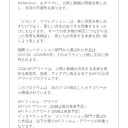
Reflection」をテーマに、人間と動物の関係を映し出
し、共存の可能性を探ります。
「ビヨンド・リフレクション」は、単に現実を映し出
すだけでなく、新しい共生のあり方を想像するきっか
けにもなります。 すべての生き物の相互につながり合
った世界を再検証し、私たちが共有する未来を思い描
くよう促します。
国際コンペティション部門から選ばれた作品は、
ODC26（2026年6月）でのオフライン上映に正式に招
待されます。
2026 AFIアワードは、人間と動物が共存する未来を形
作る創造性、技術、アイデアに焦点を当てるAFIの公式
アワードプログラムです。
このプログラムは、次の 3 つの独立したカテゴリーか
ら構成されています。
AFI フィルム・アワード
AFI GIC アワード（詳細は後日発表予定）
AFI テックアワード (詳細は発表予定)
インターナショナル・コンペティション部門で選ばれ
た作品は、以下の賞でAFIフィルム・アワードの対象と
なります。