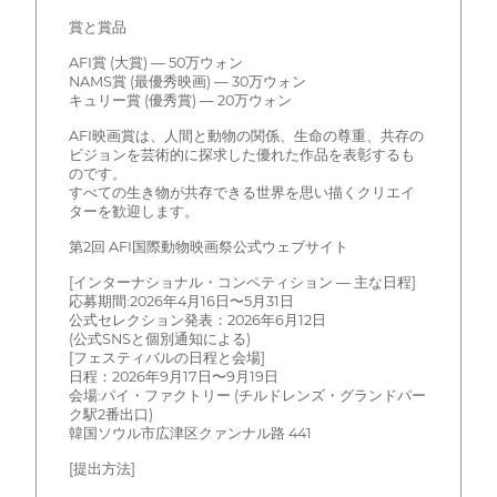
賞と賞品
AFI賞 (大賞) — 50万ウォン
NAMS賞 (最優秀映画) — 30万ウォン
キュリー賞 (優秀賞) — 20万ウォン
AFI映画賞は、人間と動物の関係、生命の尊重、共存の
ビジョンを芸術的に探求した優れた作品を表彰するも
のです。
すべての生き物が共存できる世界を思い描くクリエイ
ターを歓迎します。
第2回 AFI国際動物映画祭公式ウェブサイト
[インターナショナル・コンペティション — 主な日程]
応募期間:2026年4月16日〜5月31日
公式セレクション発表：2026年6月12日
(公式SNSと個別通知による)
[フェスティバルの日程と会場]
日程：2026年9月17日〜9月19日
会場:パイ・ファクトリー (チルドレンズ・グランドパー
ク駅2番出口)
韓国ソウル市広津区クァンナル路 441
[提出方法]