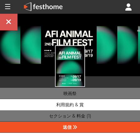
映画祭
利用規約 & 賞
セクション & 料金 (1)
送信