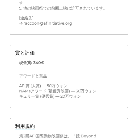
す
5. 他の映画祭での前回上映は許可されています。
[連絡先]
→ raccoon@afinitiative.org
賞と評価
現金賞: 340€
アワードと賞品
AFI賞 (大賞) — 50万ウォン
NAMsアワード (最優秀映画) — 30万ウォン
キュリー賞 (優秀賞) — 20万ウォン
利用規約
第2回AFI国際動物映画祭は、「鏡:Beyond