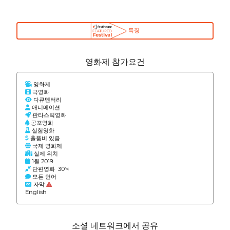
특징
영화제 참가요건
영화제
극영화
다큐멘터리
애니메이션
판타스틱영화
공포영화
실험영화
출품비 있음
국제 영화제
실제 위치
1월 2019
단편영화 30'<
모든 언어
자막
English
소셜 네트워크에서 공유