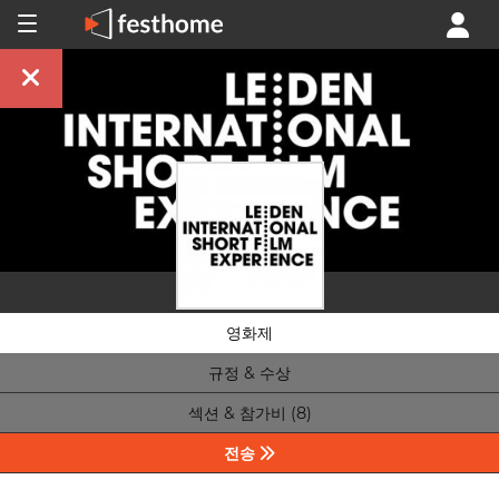
영화제
규정 & 수상
섹션 & 참가비 (8)
전송