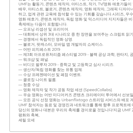
UMF는 활동가, 콘텐츠 제작자, 아티스트, 작가, TV/영화 애호가
배우, 아티스트, 블로거, 콘텐츠 제작자, 영화 제작자, 그래픽 디자이너
하고, 업계 관련 교육에 참석할 수 있는 기회를 갖습니다.시리즈, 우
영화 애호가, 콘텐츠 제작자, 독립 영화 및 믹스미디어 지지자들은 
축제에는 다음이 포함됩니다.
— 오프닝 리셉션 및 프리미어.
— 대회에서 상위 3대 시나리오 중 한 장면을 보여주는 스크립트 읽기
— 경쟁에서 독립적인 영화 상영.
— 블로거, 팟캐스터, 모바일 앱 개발자의 쇼케이스.
— 어반 피치페스트 2019
— 제3회 아프로퓨처리즘 페스티벌 2019 - 블랙 공상 과학, 판타지, 
— 워크샵 및 패널.
— 비디오 팔루자 2019 - 중학교 및 고등학교 심사 시리즈.
— 생산자/독립 영화를 찾는 유통 업체.
— 수상 프레젠테이션 및 폐점 이벤트.
— 클로징 나이트 필름.
— 청중 수상.
— 영화 제작자 및 작가 공동 작업 세션 (SpeedCollabs).
— 우승 영화는 어반 미디어커즈 콘텐츠 크리에이터 투어에서 선보일
— 모든 공식 선정 영화는 Urbanflixtogo 스트리밍 서비스와 배포
UMF 참석자는 동료 및 경영진과 네트워크를 통해 향후 프로젝트에 
당신의 영화나 대본은 우리의 축제를 경이로울 것입니다!지금 UMF 2
평화와 축복,
셰릴 모세