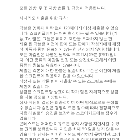
모든 연방, 주 및 지방 법률 및 규정이 적용됩니다.
시나리오 제출을 위한 규칙:
각본은 영화제 허락 없이 120페이지 이상 제출할 수 없습
니다. 스크린플레이는 어떤 형식이든 될 수 있습니다 (기
능, TV, 짧은) 그들은 페이지 제한을 초과하지 않는 한.
제출 된 각본은 이전에 판매 또는 판매가 작성자에게 재정
적 이득과 함께 완료되지 않는 한 생산되지 않아야합니다.
모든 마감일은 나열된 날짜의 오후 11시 59분 (PST) 입니
다. 어떤 종류의 마감일 변경 또는 승진한다고해서 어떤
종류의 환불도 유효하지 않습니다.
제출된 각본에 대한 환불은 없습니다. 쿠폰은 이전에 제출
한 스크립트에 적용되지 않을 수 있습니다.
작성자 또는 작문 팀이 제출할 수 있는 스크립트 수에는
제한이 없습니다.
상금은 스크립트당 상표이며 작가 팀은 자체적으로 상금
을 나눌 것으로 예상됩니다.
심사 위원의 결정은 최종적이며 어떤 방식으로도 논쟁할
수 없습니다.승진은 경쟁의 모든 점수에 따라 결정되므로
다음 레벨로의 승진을 보장하는 스코어카드에는 점수가
없습니다.
콘테스트는 어떠한 이유로든 공지 사항을 지연시킬 수 있
는 권리를 보유합니다. 지연은 최대 90 일을 넘지 않을 수
있습니다. 당사는 어떠한 지연도 예상하지 못하지만, 그러
한 지연으로 인해 각본 출품작의 입장은 변경되지 않으며