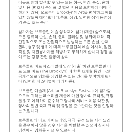
이유로 인해 발생할 수 있는 모든 청구, 책임, 손실, 손해
및 비용 (변호사 수임료 및 법원 비용을 포함하되 이에 국
한되지 않음) 으로부터 Brooklyn의 Art을 면책하고 해를
입지 않도록 해야 합니다.홍보, 상영, 입력한 상영 동영상
의 손실 또는 손상
참가자는 브루클린 예술 영화제에 참가 (제출) 함으로써,
모든 종류의 손실, 손해, 권리, 클레임 및 행위에 대해, 직
간접적으로 또는 간접적으로 발생하는 모든 손실, 손해,
권리, 청구 및 행위에 대해 브루클린의 예술 이사회, 임원,
직원 및 자원봉사자를 해방하고 무해하게 합니다.경쟁 참
여 또는 경쟁 관련 활동에 참여.
브루클린 아트 페스티벌에 입장 (제출) 하면 브루클린 아
트 오브 아트 (The Brooklyn) 이 향후 12개월 동안 1~2회
공개적으로 영화를 상영할 수 있는 권리를 부여하게 됩니
다 (입력한 페스티벌에 따라 다름).
브루클린 예술제 (Art for Brooklyn Festival) 에 참가함
으로써 귀하는 페스티벌 제출에 대한 당사의 규칙 및 규정
을 읽고 이해하며 준수하고 당사의 서비스 이용 약관 및
당사의 일반 축제 규칙 및 규정을 준수한다는 것을 인정하
는 것입니다.
브루클린의 아트 가이드라인, 규칙, 규정 또는 자격 요건
을 준수하지 않을 경우 자격을 박탈할 수 있으며 심사나
경쟁에서 영화를 꺼낼 수 있습니다.