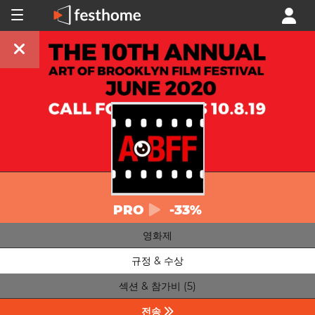
PRO
-33%
영화제
규정 & 수상
섹션 & 참가비 (5)
전송